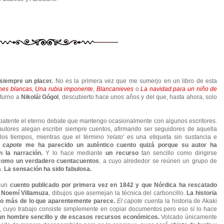
]
siempre un placer.
No es la primera vez que me sumerjo en un libro de esta
hes blancas
,
Una rubia imponente
,
Blancanieves
o
La navidad para un niño de
 turno a
Nikolái Gógol
, descubierto hace unos años y del que, hasta ahora, solo
patente el eterno debate que mantengo ocasionalmente con algunos escritores.
tores alegan escribir siempre cuentos, afirmando ser seguidores de aquella
e los tiempos, mientras que el término
'relato'
es una etiqueta sin sustancia e
 capote
me ha parecido un auténtico cuento quizá porque su autor ha
n la narración.
Y lo hace mediante
un recurso
tan sencillo como dirigirse
 como un verdadero cuentacuentos
, a cuyo alrededor se reúnen un grupo de
a.
La sensación ha sido fabulosa.
e un
cuento publicado por primera vez en 1842 y que Nórdica ha rescatado
e
Noemí Villamuza
, dibujos que asemejan la técnica del carboncillo.
La historia
cho más de lo que aparentemente parece.
El capote
cuenta la historia de Akaki
ta, cuyo trabajo consiste simplemente en copiar documentos pero eso sí lo hace
un hombre sencillo y de escasos recursos económicos.
Volcado únicamente