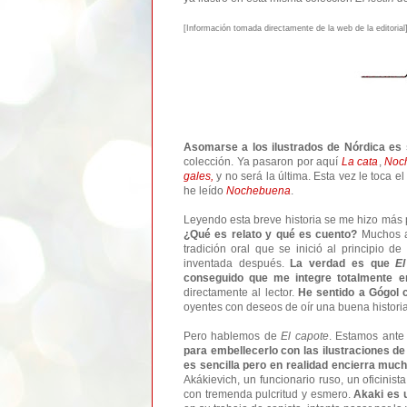
[Informa
ción tomada d
irec
tamente de la web de la editorial
Asomarse a los ilustrados de Nórdica es 
colección. Ya pasaron por aquí
La cata
,
Noc
gales,
y no será la última. Esta vez le toca el
he leído
Nochebuena
.
Leyendo esta breve historia se me hizo más 
¿Qué es relato y qué es cuento?
Muchos au
tradición oral que se inició al principio d
inventada después.
La verdad es que
El
conseguido que me integre totalmente e
directamente al lector.
He sentido a Gógol
oyentes con deseos de oír una buena histori
Pero hablemos de
El capote
. Estamos ant
para embellecerlo con las ilustraciones d
es sencilla pero en realidad encierra mu
Akákievich, un funcionario ruso, un oficinis
con tremenda pulcritud y esmero.
Akaki es 