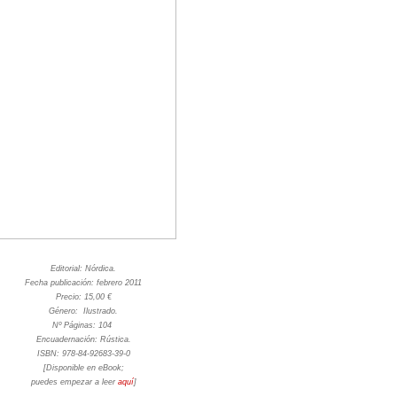
Editorial: Nórdica.
Fecha publicación: febrero 2011
Precio: 15,00 €
Género: Ilustrado.
Nº Páginas: 104
Encuadernación: Rústica.
ISBN: 978-84-92683-39-0
[Disponible en eBook;
puedes empezar a leer
aquí
]