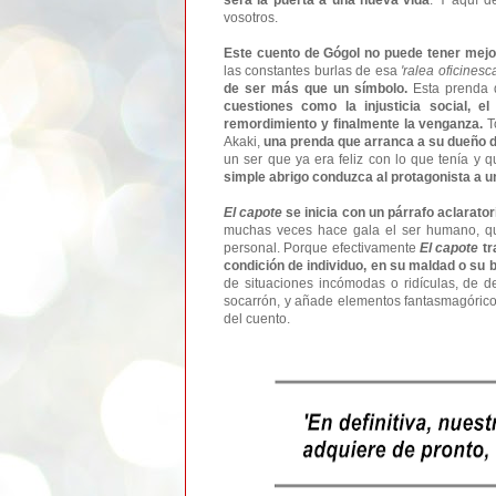
vosotros.
Este cuento de Gógol no puede tener mejor 
las constantes burlas de esa
'ralea oficinesca
de ser más que un símbolo.
Esta prenda d
cuestiones como la injusticia social, el
remordimiento y finalmente la venganza.
To
Akaki,
una prenda que arranca a su dueño de
un ser que ya era feliz con lo que tenía y 
simple abrigo conduzca al protagonista a 
El capote
se inicia con un párrafo aclarato
muchas veces hace gala el ser humano, qu
personal. Porque efectivamente
El capote
tr
condición de individuo, en su maldad o su
de situaciones incómodas o ridículas, de
socarrón, y añade elementos fantasmagórico
del cuento.