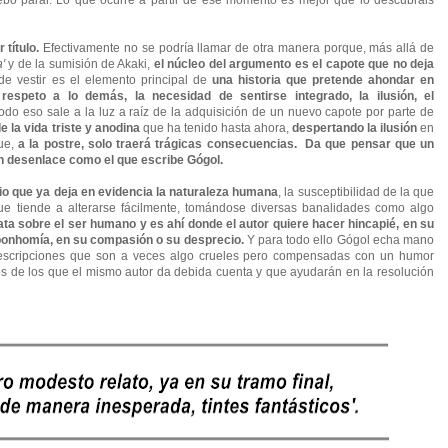
título.
Efectivamente no se podría llamar de otra manera porque, más allá de
'
y de la sumisión de Akaki,
el núcleo del argumento es el capote que no deja
e vestir es el elemento principal de
una historia que pretende ahondar en
 respeto a lo demás, la necesidad de sentirse integrado, la ilusión, el
do eso sale a la luz a raíz de la adquisición de un nuevo capote por parte de
 la vida triste y anodina
que ha tenido hasta ahora,
despertando la ilusión
en
que,
a la postre, solo traerá trágicas consecuencias. Da que pensar que un
un desenlace como el que escribe Gógol.
rio que ya deja en evidencia la naturaleza humana
, la susceptibilidad de la que
e tiende a alterarse fácilmente, tomándose diversas banalidades como algo
ata sobre el ser humano y es ahí donde el autor quiere hacer hincapié, en su
 bonhomía, en su compasión o su desprecio.
Y para todo ello Gógol echa mano
 descripciones que son a veces algo crueles pero compensadas con un humor
s de los que el mismo autor da debida cuenta y que ayudarán en la resolución