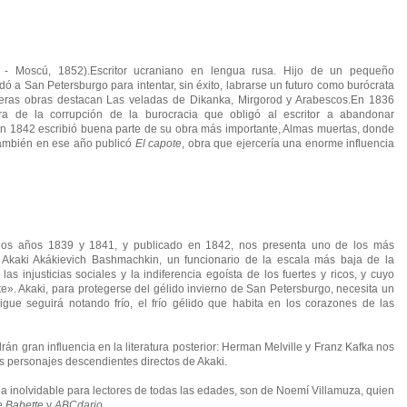
09 - Moscú, 1852).Escritor ucraniano en lengua rusa. Hijo de un pequeño
adó a San Petersburgo para intentar, sin éxito, labrarse un futuro como burócrata
rimeras obras destacan Las veladas de Dikanka, Mirgorod y Arabescos.En 1836
ira de la corrupción de la burocracia que obligó al escritor a abandonar
en 1842 escribió buena parte de su obra más importante, Almas muertas, donde
También en ese año publicó
El capote
, obra que ejercería una enorme influencia
re los años 1839 y 1841, y publicado en 1842, nos presenta uno de los más
 Akaki Akákievich Bashmachkin, un funcionario de la escala más baja de la
 las injusticias sociales y la indiferencia egoísta de los fuertes y ricos, y cuyo
te». Akaki, para protegerse del gélido invierno de San Petersburgo, necesita un
gue seguirá notando frío, el frío gélido que habita en los corazones de las
drán gran influencia en la literatura posterior: Herman Melville y Franz Kafka nos
s personajes descendientes directos de Akaki.
sea inolvidable para lectores de todas las edades, son de Noemí Villamuza, quien
de Babette
y
ABCdario
.