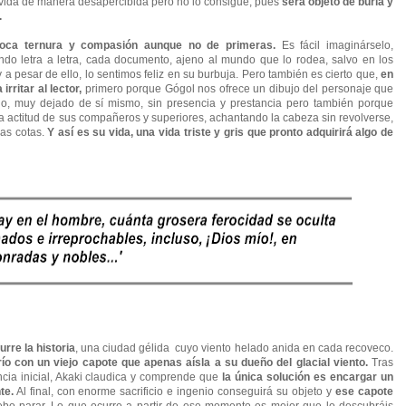
la vida de manera desapercibida pero no lo consigue, pues
será objeto de burla y
.
voca ternura y compasión aunque no de primeras.
Es fácil imaginárselo,
do letra a letra, cada documento, ajeno al mundo que lo rodea, salvo en los
a pesar de ello, lo sentimos feliz en su burbuja. Pero también es cierto que,
en
rritar al lector,
primero porque Gógol nos ofrece un dibujo del personaje que
do, muy dejado de sí mismo, sin presencia y prestancia pero también porque
la actitud de sus compañeros y superiores, achantando la cabeza sin revolverse,
mas cotas.
Y así es su vida, una vida triste y gris que pronto adquirirá algo de
rre la historia
, una ciudad gélida cuyo viento helado anida en cada recoveco.
río con un viejo capote que apenas aísla a su dueño del glacial viento.
Tras
ncia inicial, Akaki claudica y comprende que
la única solución es encargar un
te.
Al final, con enorme sacrificio e ingenio conseguirá su objeto y
ese capote
ebo parar. Lo que ocurre a partir de ese momento es mejor que lo descubráis