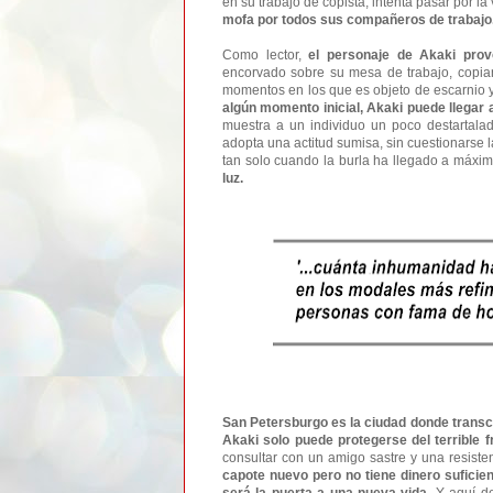
en su trabajo de copista, intenta pasar por 
mofa por todos sus compañeros de trabajo
Como lector,
el personaje de Akaki pro
encorvado sobre su mesa de trabajo, copian
momentos en los que es objeto de escarnio y 
algún momento inicial, Akaki puede llegar a i
muestra a un individuo un poco destartala
adopta una actitud sumisa, sin cuestionarse 
tan solo cuando la burla ha llegado a máxi
luz.
San Petersburgo es la ciudad donde transcu
Akaki solo puede protegerse del terrible f
consultar con un amigo sastre y una resiste
capote nuevo pero no tiene dinero suficien
será la puerta a una nueva vida
. Y aquí d