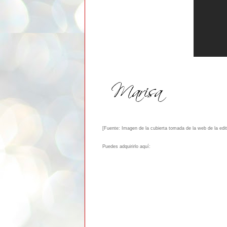
[Fuente: Imagen de la cubierta tomada de la web de la edito
Puedes adquirirlo aquí: