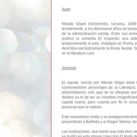
Autor
Nikolái Gógol (Soróchintsi, Ucrania, 18
terrateniente, a los diecinueve años se trasl
de la administración zarista. Entre sus p
publicó la comedia El inspector, una sát
temporalmente el país. Instalado en Roma, 
describía sarcásticamente la Rusia feudal. 
en la literatura rusa.
Sinopsis
El capote, escrito por Nikolái Gógol ent
conmovedores personajes de la Literatura:
administración civil, que se ve ultrajado por
destino es el de ser un «hombre insignifican
capote nuevo, pero cuando por fin lo consi
personas que le rodean.
Este maravilloso relato y su protagonista ten
presentarán a Bartleby y a Gregor Samsa, do
Las ilustraciones, que harán que este libro 
ya ilustró en esta misma colección
El festín 