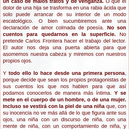
un caso de malos tratos y de venganza.
O que el
dolor de una hija se trasforma en una rabia ácida que
solo puede arrancar de su interior de un modo
escatológico. O bien sucumbiremos ante una
declaración de amor colmada de poesía.
No son
cuentos para quedarnos en la superficie.
No
pretende Carlos Frontera hacer el trabajo del lector.
El autor nos deja una puerta abierta para que
asomemos nuestra cabeza y miremos con nuestros
propios ojos.
Y
todo ello lo hace desde una primera persona
,
porque decide que sean los propios protagonistas de
sus cuentos los que nos hablen para que así
podamos conocerlos de manera más íntima.
Y se
mete en el cuerpo de un hombre, o de una mujer.
Incluso se vestirá con la piel de una niña
que, con
su inocencia no ve más allá de lo que figura ante sus
ojos, una niña con un discurso de niña, con una
mente de niña, con un comportamiento de niña, y