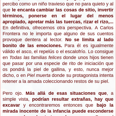
percibo como un niño travieso que no para quieto y al
que
le encanta cambiar las cosas de sitio, invertir
términos, ponerse en el lugar del menos
apropiado, apretar más las tuercas, rizar el rizo,...
En definitiva, ofrecernos otra perspectiva.
A Carlos
Frontera no le importa que alguno de sus cuentos
provoque dentera al lector.
No se limita al lado
bonito de las emociones.
Para él es igualmente
válido el asco, el repelús o el escalofrío.
Lo consigue
en
Todas las familias felices
donde unos hijos tienen
que pasar por una especie de rito de iniciación que
os pondrá la piel de gallina, y esto, nunca mejor
dicho, o en
Piel muerta
donde su protagonista intenta
retener a la amada coleccionando restos de su piel.
Pero ojo.
Más allá de esas situaciones que
,
a
simple vista,
podrían resultar extrañas,
hay que
excavar
y encontraremos entonces que
bajo la
mirada inocente de la infancia puede esconderse