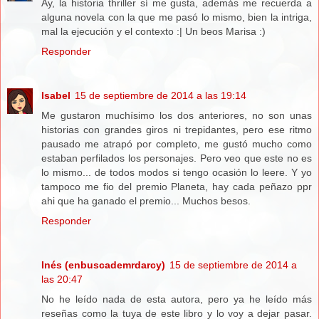
Ay, la historia thriller sí me gusta, además me recuerda a
alguna novela con la que me pasó lo mismo, bien la intriga,
mal la ejecución y el contexto :| Un beos Marisa :)
Responder
Isabel
15 de septiembre de 2014 a las 19:14
Me gustaron muchísimo los dos anteriores, no son unas
historias con grandes giros ni trepidantes, pero ese ritmo
pausado me atrapó por completo, me gustó mucho como
estaban perfilados los personajes. Pero veo que este no es
lo mismo... de todos modos si tengo ocasión lo leere. Y yo
tampoco me fio del premio Planeta, hay cada peñazo ppr
ahi que ha ganado el premio... Muchos besos.
Responder
Inés (enbuscademrdarcy)
15 de septiembre de 2014 a
las 20:47
No he leído nada de esta autora, pero ya he leído más
reseñas como la tuya de este libro y lo voy a dejar pasar.