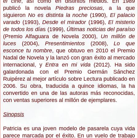
el cine
, así como en distintos medios. En 1989
publicó la novela
Piedras preciosas
, a la que
siguieron
No es distinta la noche
(1990),
El palacio
varado
(1993),
Desde el mirador
(1996),
El misterio
de todos los día
s (1999),
Últimas noticias del paraíso
(Premio Alfaguara de Novela 2000),
Un millón de
luces
(2004),
Presentimientos
(2008),
Lo que
esconce tu nombre
, que obtuvo en 2010 el Premio
Nadal de Novela y la lanzó con gran éxito al mercado
internacional, y
Entra en mi vida
(2012). Ha sido
galardonada con el Premio Germán Sánchez
Ruipérez al mejor artículo sobre Lectura publicado en
2006. Su obra, traducida a quince idiomas, la ha
convertido en una de las autoras más reconocidas,
con ventas superiores al millón de ejemplares.
Sinopsis
Patricia es una joven modelo de pasarela cuya vida
parece marcada por el éxito. En un vuelo de trabajo