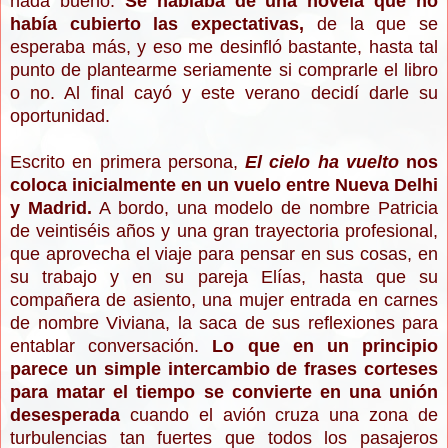
nada bueno.
Se hablaba de una novela que no
había cubierto las expectativas,
de la que se
esperaba más, y eso me desinfló bastante, hasta tal
punto de plantearme seriamente si comprarle el libro
o no. Al final cayó y este verano decidí darle su
oportunidad.
Escrito en primera persona,
El cielo ha vuelto
nos
coloca inicialmente en un vuelo entre Nueva Delhi
y Madrid.
A bordo, una modelo de nombre Patricia
de veintiséis años y una gran trayectoria profesional,
que aprovecha el viaje para pensar en sus cosas, en
su trabajo y en su pareja Elías, hasta que su
compañera de asiento, una mujer entrada en carnes
de nombre Viviana, la saca de sus reflexiones para
entablar conversación.
Lo que en un principio
parece un simple intercambio de frases corteses
para matar el tiempo se convierte en una unión
desesperada
cuando el avión cruza una zona de
turbulencias tan fuertes que todos los pasajeros