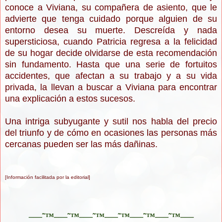
conoce a Viviana, su compañera de asiento, que le
advierte que tenga cuidado porque alguien de su
entorno desea su muerte. Descreída y nada
supersticiosa, cuando Patricia regresa a la felicidad
de su hogar decide olvidarse de esta recomendación
sin fundamento. Hasta que una serie de fortuitos
accidentes, que afectan a su trabajo y a su vida
privada, la llevan a buscar a Viviana para encontrar
una explicación a estos sucesos.
Una intriga subyugante y sutil nos habla del precio
del triunfo y de cómo en ocasiones las personas más
cercanas pueden ser las más dañinas.
[Información facilitada por la editorial]
–—˜™–—˜™–—˜™–—˜™–—˜™–—˜™–—