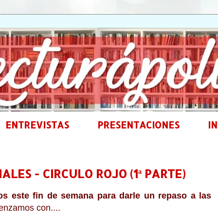
ENTREVISTAS
PRESENTACIONES
IN
LES - CIRCULO ROJO (1ª PARTE)
 este fin de semana para darle un repaso a las
nzamos con....