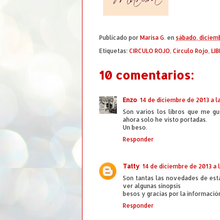
Publicado por
Marisa G.
en
sábado, diciem
Etiquetas:
CIRCULO ROJO
,
Círculo Rojo
,
LI
10 comentarios:
Enzo
14 de diciembre de 2013 a la
Son varios los libros que me gu
ahora solo he visto portadas.
Un beso.
Responder
Tatty
14 de diciembre de 2013 a l
Son tantas las novedades de esta
ver algunas sinopsis
besos y gracias por la informació
Responder