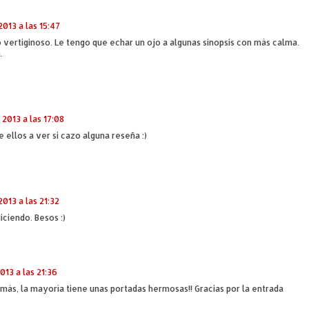
013 a las 15:47
mo vertiginoso. Le tengo que echar un ojo a algunas sinopsis con más calma.
.
2013 a las 17:08
 ellos a ver si cazo alguna reseña :)
013 a las 21:32
iciendo. Besos :)
013 a las 21:36
más, la mayoría tiene unas portadas hermosas!! Gracias por la entrada