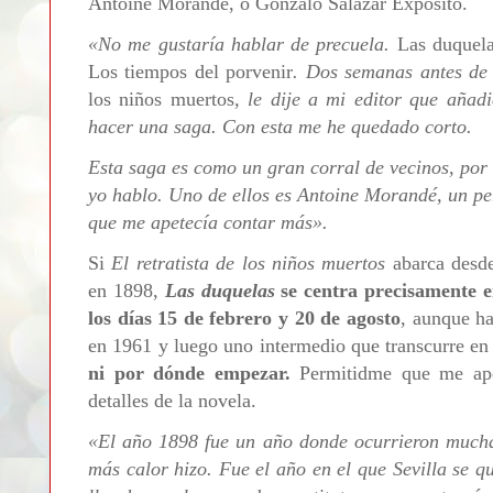
Antoine Morandé, o Gonzalo Salazar Expósito.
«No me gustaría hablar de precuela.
Las duquel
Los tiempos del porvenir
. Dos semanas antes de
los niños muertos
, le dije a mi editor que añad
hacer una saga. Con esta me he quedado corto.
Esta saga es como un gran corral de vecinos, por 
yo hablo. Uno de ellos es Antoine Morandé, un pe
que me apetecía contar más
»
.
Si
El retratista de los niños muertos
abarca desde
en 1898,
Las duquelas
se centra precisamente e
los días 15 de febrero y 20 de agosto
, aunque ha
en 1961 y luego uno intermedio que transcurre e
ni por dónde empezar.
Permitidme que me apoy
detalles de la novela.
«
El año 1898 fue un año donde ocurrieron muchas
más calor hizo. Fue el año en el que Sevilla se qu