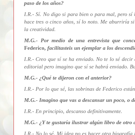
paso de los años?
I.R.- Sí. No digo si para bien o para mal, pero sí
hace tres o cinco años, sí lo noto. Me aburriría s
la creatividad.
M.G.- Por medio de una entrevista que conced
Federico,
facilitasteis un ejemplar a los descend
I.R.- Creo que sí se ha enviado. No te lo sé deci
editorial pero imagino que sí se habrá enviado. B
M.G.- ¿Qué te dijeron con el anterior?
I.R.- Por lo que sé, las sobrinas de Federico está
M.G.- Imagino que vas a descansar un poco, o de
I.R.- En principio, descanso definitivamente.
M.G.- ¿Y te gustaría ilustrar algún libro de otro
I.R.- No lo sé. Mi idea no es hacer otra biografía 