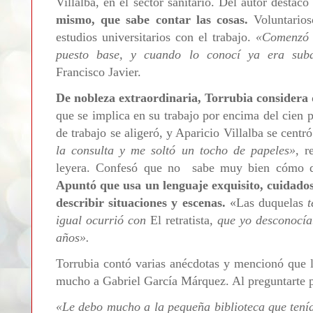
Villalba, en el sector sanitario. Del autor destac
mismo, que sabe contar las cosas.
Voluntarios
estudios universitarios con el trabajo.
«
Comenzó e
puesto base, y cuando lo conocí ya era subdi
Francisco Javier.
De nobleza extraordinaria, Torrubia considera 
que se implica en su trabajo por encima del cien 
de trabajo se aligeró, y Aparicio Villalba se centró
la consulta y me soltó un tocho de papeles
»
, r
leyera. Confesó que no sabe muy bien cómo de
Apuntó que usa un lenguaje exquisito, cuidado
describir situaciones y escenas.
«
Las duquelas
t
igual ocurrió con
El retratista
, que yo desconocía
años
»
.
Torrubia contó varias anécdotas y mencionó que l
mucho a Gabriel García Márquez. Al preguntarte po
«
Le debo mucho a la pequeña biblioteca que ten