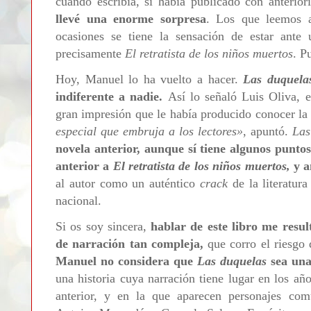
cuándo escribía, si había publicado con anterio
llevé una enorme sorpresa
. Los que leemos 
ocasiones se tiene la sensación de estar ante 
precisamente
El retratista de los niños muertos
. P
Hoy, Manuel lo ha vuelto a hacer.
Las duquela
indiferente a nadie.
Así lo señaló Luis Oliva, el
gran impresión que le había producido conocer la 
especial que embruja a los lectores
»
, apuntó.
Las
novela anterior, aunque sí tiene algunos punto
anterior a
El retratista de los niños muertos,
y a
al autor como un auténtico
crack
de la literatur
nacional.
Si os soy sincera,
hablar de este libro me resu
de narración tan compleja,
que corro el riesgo
Manuel no considera que
Las duquelas
sea una
una historia cuya narración tiene lugar en los año
anterior, y en la que aparecen personajes co