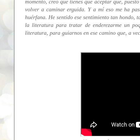
momento, creo que tienes que aceptar que, puesto 
volver a caminar erguida. Y a mí eso me ha pa
huérfana. He sentido ese sentimiento tan hondo, t
la literatura para tratar de enderezarme un po
literatura, para guiarnos en ese camino que, a ve