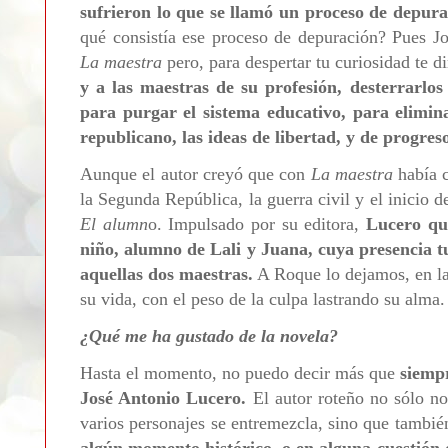
sufrieron lo que se llamó un proceso de depurac
qué consistía ese proceso de depuración? Pues J
La maestra
pero, para despertar tu curiosidad te d
y a las maestras de su profesión, desterrarlos 
para purgar el sistema educativo, para eliminar
republicano, las ideas de libertad, y de progres
Aunque el autor creyó que con
La maestra
había c
la Segunda República, la guerra civil y el inicio d
El alumn
o. Impulsado por su editora,
Lucero qu
niño, alumno de Lali y Juana, cuya presencia tu
aquellas dos maestras.
A Roque lo dejamos, en la
su vida, con el peso de la culpa lastrando su alma.
¿Qué me ha gustado de la novela?
Hasta el momento, no puedo decir más que
siempr
José Antonio Lucero.
El autor roteño no sólo nos
varios personajes se entremezcla, sino que tambi