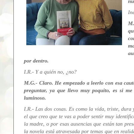
nu
In
M.
qu
co
ma
au
por dentro.
I.R.- Y a quién no, ¿no?
M.G.-
Claro. He empezado a leerlo con esa caute
preguntar, ya que llevo muy poquito, es si me 
luminoso.
I.R.-
Las dos cosas. Es como la vida, triste, dura
el que creo que te vas a poder sentir muy identifi
la madre, o por esas ausencias que están tan pres
la novela está atravesada por temas que en realid