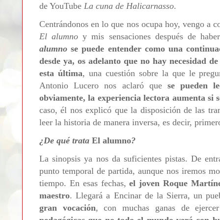
de YouTube
La cuna de Halicarnasso
.
Centrándonos en lo que nos ocupa hoy, vengo a co
El alumno
y mis sensaciones después de haber
alumno
se puede entender como una continuac
desde ya, os adelanto que no hay necesidad de 
esta última
, una cuestión sobre la que le pregu
Antonio Lucero nos aclaró que
se pueden le
obviamente, la experiencia lectora aumenta si s
caso, él nos explicó que la disposición de las t
leer la historia de manera inversa, es decir, prime
¿De qué trata
El alumno
?
La sinopsis ya nos da suficientes pistas. De ent
punto temporal de partida, aunque nos iremos mov
tiempo. En esas fechas,
el joven Roque Martíne
maestro
. Llegará a
Encinar de la Sierra, un pue
gran vocación
, con muchas ganas de ejercer