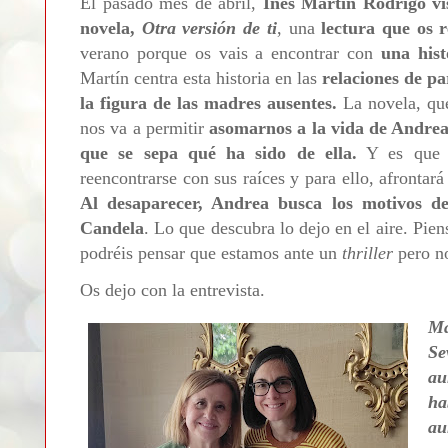
El pasado mes de abril,
Inés Martín Rodrigo vi
novela,
Otra versión de ti
, una
lectura que os
verano porque os vais a encontrar con
una hist
Martín centra esta historia en las
relaciones de pa
la figura de las madres ausentes.
La novela, qu
nos va a permitir
asomarnos a la vida de Andrea
que se sepa qué ha sido de ella.
Y es que C
reencontrarse con sus raíces y para ello, afrontar
Al desaparecer, Andrea busca los motivos de
Candela
. Lo que descubra lo dejo en el aire. Pie
podréis pensar que estamos ante un
thriller
pero n
Os dejo con la entrevista.
M
Se
au
ha
au