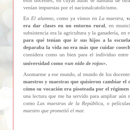
esos docentes, en cuyas aulas se hablaba de otra
venían impuestas por el nacionalcatolicismo.
En
El alumno
, como ya vimos en
La maestra
,
v
era dar clases en un entorno rural
, en munic
subsistencia era la agricultura y la ganadería, en
para qué tenían que ir sus hijos a la escuela 
deparaba la vida no era más que cuidar cosec
considera como un bien para el individuo entre
«
universidad como
un nido de rojos
»
.
Asomarme a ese mundo, al mundo de los docentes 
maestros y maestras que quisieron cambiar el m
cómo su vocación era pisoteada por el régimen
una lectura que me ha servido para ampliar aún 
como
Las maestras de la República,
o películ
maestro que prometió el mar.