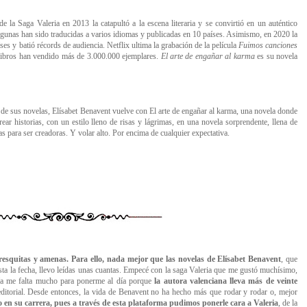
e la Saga Valeria en 2013 la catapultó a la escena literaria y se convirtió en un auténtico
gunas han sido traducidas a varios idiomas y publicadas en 10 países. Asimismo, en 2020 la
ses y batió récords de audiencia. Netflix ultima la grabación de la película
Fuimos canciones
 libros han vendido más de 3.000.000 ejemplares.
El arte de engañar al karma
es su novela
e sus novelas, Elísabet Benavent vuelve con El arte de engañar al karma, una novela donde
ear historias, con un estilo lleno de risas y lágrimas, en una novela sorprendente, llena de
as para ser creadoras. Y volar alto. Por encima de cualquier expectativa.
 fresquitas y amenas. Para ello, nada mejor que las novelas de Elísabet Benavent
, que
ta la fecha, llevo leídas unas cuantas. Empecé con la saga Valeria que me gustó muchísimo,
ía me falta mucho para ponerme al día porque
la autora valenciana
lle
va más de veinte
ditorial.
Desde entonces, la vida de Benavent no ha hecho más que rodar y rodar o, mejor
o en su carrera, pues a través de esta plataforma pudimos ponerle cara a Valeria
, de la