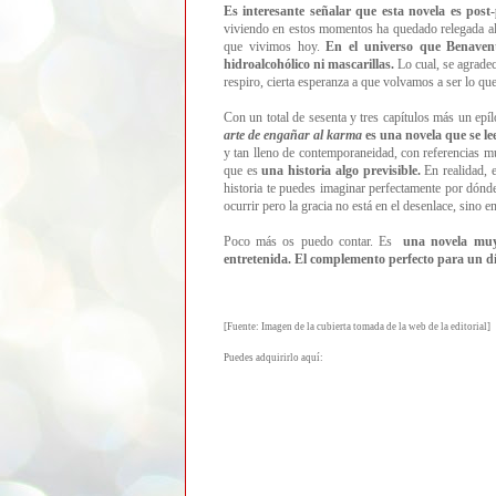
Es interesante señalar que esta novela es post
viviendo en estos momentos ha quedado relegada al 
que vivimos hoy.
En el universo que Benavent
hidroalcohólico ni mascarillas.
Lo cual, se agradec
respiro, cierta esperanza a que volvamos a ser lo q
Con un total de s
esenta y tres capítulos más un epí
arte de engañar al karma
es una novela que se le
y tan lleno de contemporaneidad, con referencias mu
que es
una historia algo previsible.
En realidad, e
historia te puedes imaginar perfectamente por dónde
ocurrir pero la gracia no está en el desenlace, sino en
Poco más os puedo contar.
Es
una novela muy
entretenida. El complemento perfecto para un d
[Fuente: Imagen de la cubierta tomada de la web de la editorial]
Puedes adquirirlo aquí: