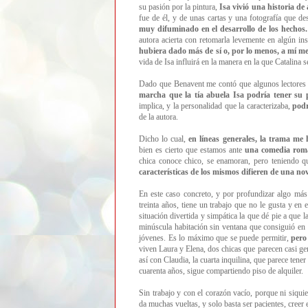
su pasión por la pintura,
Isa vivió una historia de
fue de él, y de unas cartas y una fotografía que d
muy difuminado en el desarrollo de los hechos.
autora acierta con retomarla levemente en algún ins
hubiera dado más de sí o, por lo menos, a mí 
vida de Isa influirá en la manera en la que Catalina
Dado que Benavent me contó que algunos lectores
marcha que la tía abuela Isa podría tener su 
implica, y la personalidad que la caracterizaba,
podr
de la autora.
Dicho lo cual,
e
n líneas generales, la trama me
bien es cierto que estamos ante
una comedia rom
chica conoce chico, se enamoran, pero teniendo 
características de los mismos difieren de una nov
En este caso concreto, y por profundizar algo más
treinta años, tiene un trabajo que no le gusta y e
situación divertida y simpática la que dé pie a que l
minúscula habitación sin ventana que consiguió en 
jóvenes. Es lo máximo que se puede permitir,
pero
viven Laura y Elena, dos chicas que parecen casi gem
así con Claudia, la cuarta inquilina, que parece tener
cuarenta años, sigue compartiendo piso de alquiler.
Sin trabajo y con el corazón vacío, porque ni siquie
da muchas vueltas, y solo basta ser pacientes, cree