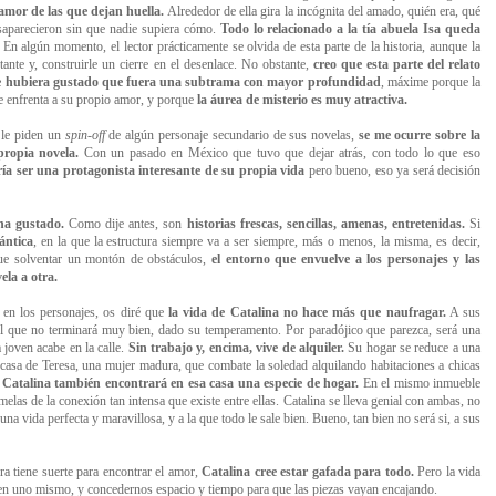
 amor de las que dejan huella.
Alrededor de ella gira la incógnita del amado, quién era, qué
esaparecieron sin que nadie supiera cómo.
Todo lo relacionado a la tía abuela Isa queda
En algún momento, el lector prácticamente se olvida de esta parte de la historia, aunque la
tante y, construirle un cierre en el desenlace. No obstante,
creo que esta parte del relato
me hubiera gustado que fuera una subtrama con mayor profundidad
, máxime porque la
 se enfrenta a su propio amor, y porque
la áurea de misterio es muy atractiva.
 le piden un
spin-off
de algún personaje secundario de sus novelas,
se me ocurre sobre la
propia novela.
Con un pasado en México que tuvo que dejar atrás, con todo lo que eso
ía ser una protagonista interesante de su propia vida
pero bueno, eso ya será decisión
 ha gustado.
Como dije antes, son
historias frescas, sencillas, amenas, entretenidas.
Si
ántica
, en la que la estructura siempre va a ser siempre, más o menos, la misma, es decir,
que solventar un montón de obstáculos,
el entorno que envuelve a los personajes y las
ela a otra.
 en los personajes, os
diré que
l
a vida de Catalina no hace más que naufragar.
A sus
n el que no terminará muy bien, dado su temperamento. Por paradójico que parezca, será una
a joven acabe en la calle.
Sin trabajo y, encima, vive de alquiler.
Su hogar se reduce a una
casa de Teresa, una mujer madura, que combate la soledad alquilando habitaciones a chicas
 Catalina también encontrará en esa casa una especie de hogar.
En el mismo inmueble
elas de la conexión tan intensa que existe entre ellas. Catalina se lleva genial con ambas, no
 una vida perfecta y maravillosa, y a la que todo le sale bien. Bueno, tan bien no será si, a sus
ra tiene suerte para encontrar el amor,
Catalina cree estar gafada para todo.
Pero la vida
r en uno mismo, y concedernos espacio y tiempo para que las piezas vayan encajando.