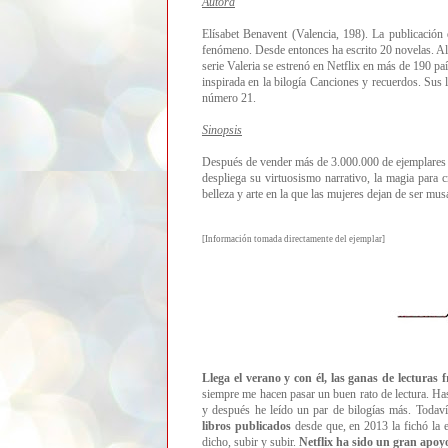
Autora
Elísabet Benavent (Valencia, 198). La publicación d
fenómeno. Desde entonces ha escrito 20 novelas. Al
serie Valeria se estrenó en Netflix en más de 190 paí
inspirada en la bilogía Canciones y recuerdos. Sus
número 21.
Sinopsis
Después de vender más de 3.000.000 de ejemplares d
despliega su virtuosismo narrativo, la magia para cr
belleza y arte en la que las mujeres dejan de ser mus
[Informa
ción tomada directamente del ejemplar]
Llega el verano y con él, las ganas de lecturas
siempre me hacen pasar un buen rato de lectura. Has
y después he leído un par de bilogías más. Todav
libros publicados
desde que, en 2013 la fichó la e
dicho, subir y subir.
Netflix ha sido un gran apoy