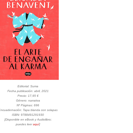
Editorial: Suma
Fecha publicación: abril, 2021
Precio: 17,95 €
Género: narrativa
Nº Páginas: 696
ncuadernación: Tapa blanda con solapas
ISBN: 9788491291930
[Disponible en eBook y Audiolibro;
puedes leer
aquí
]