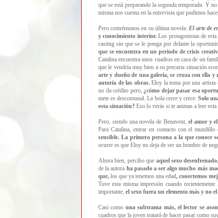
que se está preparando la segunda temporada. Y no 
misma nos cuenta en la entrevista que pudimos hacer
Pero centrémonos en su última novela.
El arte de 
y conocimiento interior.
Los protagonistas de esta
casting sin que se le ponga por delante la oportuni
que se encuentra en un periodo de crisis creativ
Catalina encuentra unos cuadros en casa de un famili
que le vendría muy bien a su precaria situación ec
arte y dueño de una galería, se cruza con ella y
autoría de las obras.
Eloy la toma por una artista 
no da crédito pero,
¿cómo dejar pasar esa oport
mete es descomunal. La bola crece y crece.
Solo un
esta situación?
Eso lo verás si te animas a leer est
Pero, siendo una novela de Benavent,
el amor y el
Para Catalina, entrar en contacto con el mundill
sensible. La primera persona a la que conoce s
ocurre es que Eloy no deja de ser un hombre de neg
Ahora bien, percibo que
aquel sexo desenfrenado
de la autora
ha pasado a ser algo mucho más madu
que,
los que ya tenemos una edad
, conectemos mej
Tuve esta misma impresión cuando recientemente le
importante,
el sexo fuera un elemento más y no el
Casi como
una subtrama más, el lector se asoma
cuadros que la joven tratará de hacer pasar como suyo