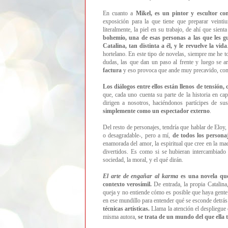
En cuanto a
Mikel, es un pintor y escultor c
exposición para la que tiene que preparar veinti
literalmente, la piel en su trabajo, de ahí que sien
bohemio, una de esas personas a las que les gu
Catalina, tan distinta a él, y le revuelve la vida
hortelano. En este tipo de novelas, siempre me he 
dudas, las que dan un paso al frente y luego se a
factura
y eso provoca que ande muy precavido, con 
Los diálogos entre ellos están llenos de tensión
que, cada uno cuenta su parte de la historia en cap
dirigen a nosotros, haciéndonos partícipes de su
simplemente como un espectador externo
.
Del resto de personajes, tendría que hablar de Eloy,
o desagradable-, pero a mí,
de todos los persona
enamorada del amor, la espiritual que cree en la mad
divertidos. Es como si se hubieran intercambiado
sociedad, la moral, y el qué dirán.
El arte de engañar al karma
es una novela que 
contexto verosímil.
De entrada, la propia Catalin
queja y no entiende cómo es posible que haya gente
en ese mundillo para entender qué se esconde detrás 
técnicas artísticas.
Llama la atención el despliegue
misma autora,
se trata de un mundo del que ella 