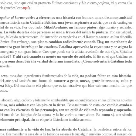
solo eso, sino que está en proyecto
Fuimos canciones
y
Un cuento perfecto
, tal y como ella
le (puedes le
e
r
aquí
)
.
engañar al karma
vuelve a ofrecernos una historia con humor, amor, desamor, amistad
 nueva historia serán
Catalina Beltrán, una joven aspirante a actriz
que va de casting en
dad de su vida. Por otro lado,
Mikel Avedaño, un famoso pintor
, algo huraño y retraído,
a. La vida de estas dos personas se une a través del arte y la pintura
. Por casualidad,
ar, fallecido recientemente. Su intención es venderlos en el Rastro y sacarse así un dinerillo
onómica. Sin embargo,
sus planes cambian radicalmente cuando Eloy, un marchante de
 muestra gran interés por los cuadros. Catalina aprovecha la coyuntura y se asigna la
emergente y con gran futuro. Cree que puede ser la artista revelación de este siglo. Catalina
unidad? Y ahí será cuando se monte un enredo de cuidado.
El lío en el que Catalina se
a persona descubrirá la verdad de forma inmediata. ¿Cómo solventará Catalina toda
a novela.
 sexo
, esos dos ingredientes fundamentales de la vida,
no podían faltar en esta historia
.
o del arte será también una forma de
conocer a gente nueva, gente interesante, culta y
erá Eloy.
Del marchante ella piensa que es tan atractivo que bien vale una mentira
. Lo que
ocios.
, alocado, algo caótico y totalmente combustible que encontrábamos en las primeras novelas
ro, más adulto y con los pies en la tierra.
Bajo mi punto de vista,
ese cambio ayuda a
or con las vivencias de los personajes, con un estilo de vida más reposado y sopesado.
í una de las bilogías de la autora, y la he vuelto a tener ahora.
Es como si,
aun siendo
 elemento principal,
sin en el que la historia no tendría sustento.
rá sutilmente a la vida de Isa, la tía abuela de Catalina
, la verdadera autora de los
s. Desmantelar la casa de la tía fallecida sacará a la luz algún misterio porque, al margen de