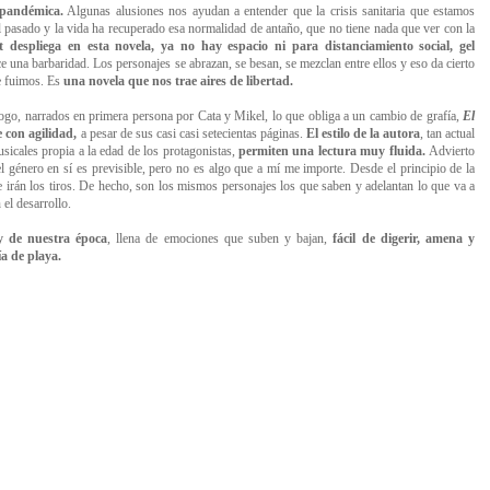
-pandémica.
Algunas alusiones nos ayudan a entender que la crisis sanitaria que estamos
pasado y la vida ha recuperado esa normalidad de antaño, que no tiene nada que ver con la
 despliega en esta novela, ya no hay espacio ni para distanciamiento social, gel
e una barbaridad. Los personajes se abrazan, se besan, se mezclan entre ellos y eso da cierto
ue fuimos. Es
una novela que nos trae aires de libertad.
logo
, narrados en primera persona por Cata y Mikel, lo que obliga a un cambio de grafía,
El
e con agilidad,
a pesar de sus casi casi setecientas páginas
.
El estilo de la autora
, tan actual
sicales propia a la edad de los protagonistas,
permiten una lectura muy fluida.
Advierto
l género en sí es previsible, pero no es algo que a mí me importe. Desde el principio de la
 irán los tiros. De hecho, son los mismos personajes los que saben y adelantan lo que va a
 el desarrollo.
 de nuestra época
, llena de emociones que suben y bajan,
fácil de digerir, amena y
ía de playa.