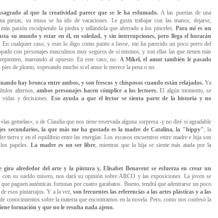
onsagrado al que la creatividad parece que se le ha esfumado.
A las puertas de una
una piezas, su musa se ha ido de vacaciones.
Le gusta trabajar con las manos, dejarse,
ta más pasión esculpiendo la piedra y tallándola que aferrado a los pinceles.
Para mí es un
sta su mundo y estar en él, en soledad, y sin interrupciones, pero llega el huracán
. En cualquier caso, y esto lo digo como punto a favor, me ha parecido un poco perro del
topado con personajes masculinos muy seguros de sí mismos, y son ellas las que tienen más
rrepienten, mareando al opuesto. En este caso, no.
A Mikel, el amor también le pasado
pies de plomo, sopesando mucho si el amor le merece la pena o no.
, cuando hay bronca entre ambos, y son frescos y chisposos cuando están relajados.
Ya
ítulos alternos,
a
mbos personajes hacen cómplice a los lectores.
El algún momento, se
s vidas y decisiones.
Eso ayuda a que el lector se sienta parte de la historia y no
 «las gemelas», o de Claudia que nos tiene reservada alguna sorpresa -y no diré si agradable
jes secundarios, la que más me ha gustado es la madre de Catalina, la "hippy"
, la
re tierra y en el equilibrio entre las energías. Los escasos encuentros entre madre e hija son
 los papeles.
La madre es un ser libre
, mientras que la hija se siente más atada por la
gira alrededor del arte y la pintura y, Elísabet Benavent se esfuerza en crear un
a, con su sueldo mísero, nos dará su opinión sobre ARCO y las exposiciones. La joven se
 que paguen auténticas fortunas por cuatro garabatos. Bueno, tendrá que adentrarse un poco
de esos pintarrajos. Y a la vez,
son frecuentes las referencias a las artes plásticas y a las
 de conocimientos sobre la materia que encontramos en la novela. Pero, como nos confesó la
tiene formación y que no le resulta nada ajeno.