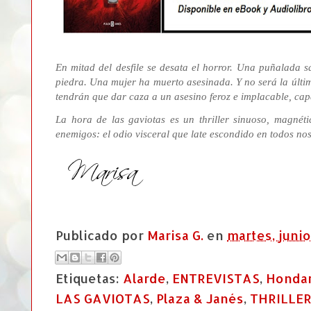
En mitad del desfile se desata el horror. Una puñalada sa
piedra. Una mujer ha muerto asesinada. Y no será la últim
tendrán que dar caza a un asesino feroz e implacable, capa
La hora de las gaviotas es un thriller sinuoso, magnét
enemigos: el odio visceral que late escondido en todos nos
Publicado por
Marisa G.
en
martes, junio
Etiquetas:
Alarde
,
ENTREVISTAS
,
Hondar
LAS GAVIOTAS
,
Plaza & Janés
,
THRILLE