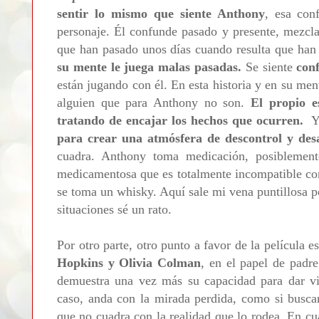
sentir lo mismo que siente Anthony
, esa con
personaje. Él confunde pasado y presente, mezcla 
que han pasado unos días cuando resulta que han
su mente le juega malas pasadas.
Se siente
conf
están jugando con él. En esta historia y en su men
alguien que para Anthony no son.
El propio e
tratando de encajar los hechos que ocurren.
Y 
para crear una atmósfera de descontrol y de
cuadra. Anthony toma medicación, posiblemente
medicamentosa que es totalmente incompatible con
se toma un whisky. Aquí sale mi vena puntillosa po
situaciones sé un rato.
Por otro parte, otro punto a favor de la película e
Hopkins y
Olivia Colman
, en el papel de padre
demuestra una vez más su capacidad para dar vid
caso, anda con la mirada perdida, como si buscar
que no cuadra con la realidad que lo rodea. En c