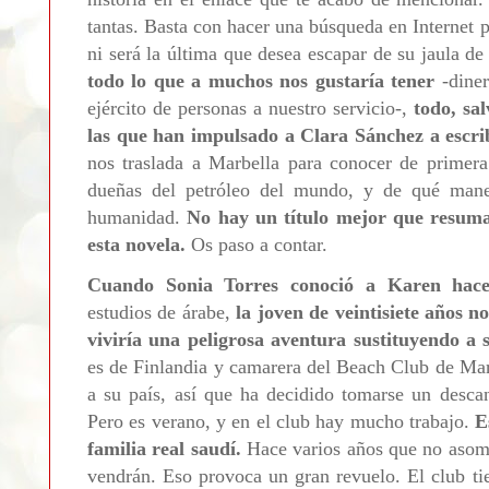
tantas. Basta con hacer una búsqueda en Internet 
ni será la última que desea escapar de su jaula de
todo lo que a muchos nos gustaría tener
-dine
ejército de personas a nuestro servicio-,
todo, sal
las que han impulsado a Clara Sánchez a escr
nos traslada a Marbella para conocer de primera
dueñas del petróleo del mundo, y de qué maner
humanidad.
No hay un título mejor que resuma
esta novela.
Os paso a contar.
Cuando Sonia Torres conoció a Karen hac
estudios de árabe,
la joven de veintisiete años 
viviría una peligrosa aventura sustituyendo a
es de Finlandia y camarera del Beach Club de Mar
a su país, así que ha decidido tomarse un desca
Pero es verano, y en el club hay mucho trabajo.
E
familia real saudí.
Hace varios años que no asoma
vendrán. Eso provoca un gran revuelo. El club ti