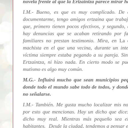
novela frente al que la Ertzaintza parece mirar h
I.M.- Bueno, es que es muy complicado. De e
documentarme, tengo amigos
ertzaina
que trabaj
que, primero tienen pocos efectivos, y segundo,
hay denuncias que se acaban retirando por fa
familiares no prestan testimonio. Mira, en
La 
machista en el que una vecina, durante un inte
víctima siempre estaba pegando a su pareja. Si
Ertzaintza, ni hizo nada. En cierto modo se p
mutismo es algo muy común.
M.G.- Influirá mucho que sean municipios pe
donde todo el mundo sabe todo de todos, y dond
no señalarse.
I.M.- También. Me gusta mucho localizar mis nov
por esto que mencionas. Hay un dicho que dice:
dicho muy real. Mientras más pequeño sea el
habitantes. Desde la ciudad, tendemos a pensar 