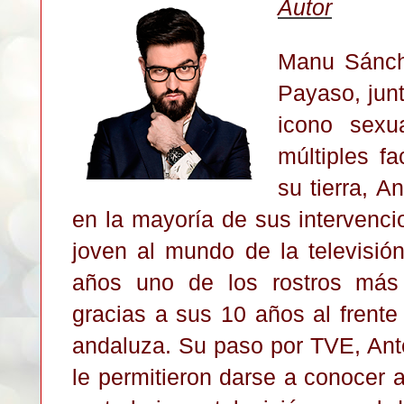
Autor
Manu Sánch
Payaso, junt
icono sexu
múltiples fa
su tierra, A
en la mayoría de sus intervenci
joven al mundo de la televisió
años uno de
los rostros más
gracias a sus 10 años al frente
and
aluza. Su p
aso por TVE, Ant
le pe
rmitieron darse a conocer 