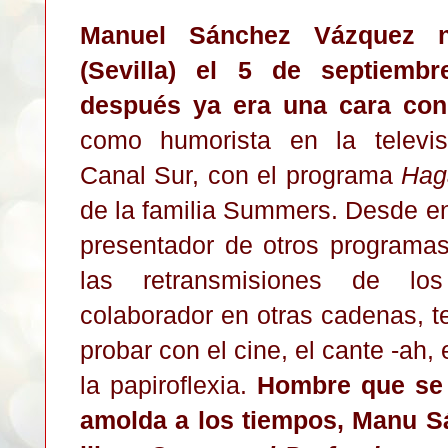
M
anuel S
án
chez V
ázquez
n
(Sevilla) el 5 de sept
iembr
después ya
era una cara co
como humorista en la televis
Canal
Sur, con el programa
Hag
d
e la familia Su
mmer
s.
Desde en
presentador de otros programa
las retransmisiones de lo
colaborador en otras cadenas, tea
probar con el cine, el cante -ah,
la papiroflexia.
Hombre que se 
amolda a los tiempos, Manu S