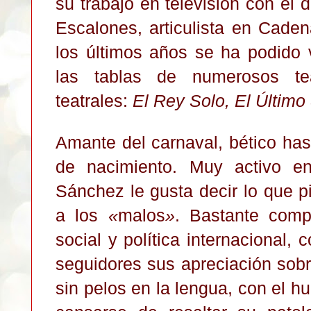
su t
ra
b
ajo en televisión con el 
E
scalones, articul
ista en Cade
los últimos años
se ha podido
las tablas de numero
sos te
teatrales:
El Rey Solo, El Último
Amante d
el ca
rnaval
, bé
tico ha
de nacimiento. Muy activo e
Sánchez le gusta
decir lo que p
a los
«
malos
»
. Ba
st
ante comp
social
y política internacio
nal, 
segui
dores sus apreciaci
ón sobr
sin pelos en la lengua, con el hu