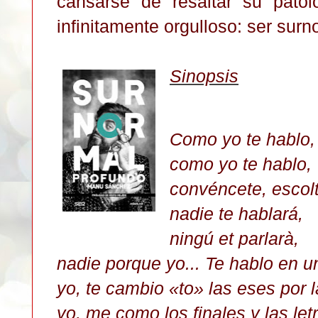
cansarse de resaltar su patol
infinitamente orgulloso: ser sur
Sinopsis
Como yo te hablo,
como yo te hablo,
convéncete, escol
nadie te hablará,
ningú et parlarà,
nadie porque yo... Te hablo en 
yo, te cambio «to» las eses por l
yo, me como los finales y las let