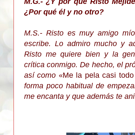
M.G.- ¿Y por qué Risto Mejide
¿Por qué él y no otro?
M.S.- Risto es muy amigo mí
escribe. Lo admiro mucho y ad
Risto me quiere bien y la ge
crítica conmigo.
De he
cho, el
pr
así como
Me la pela casi tod
«
forma poco habitual de empeza
me enc
anta y
que además te ani