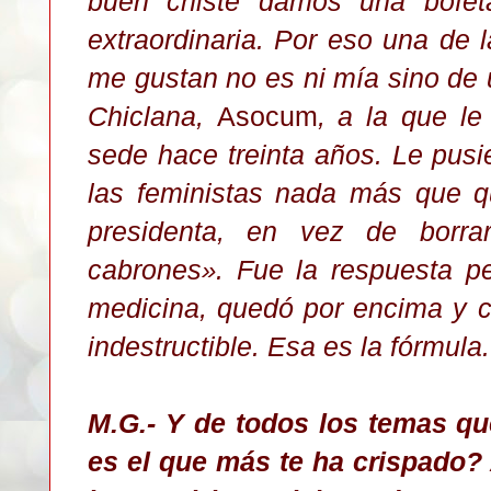
buen chiste damos una bofe
extraordinaria. Por eso una de 
me gustan no es ni mía sino de 
Chiclana,
Asocum
,
a la que
le
sede hace treinta años. Le pus
las feministas nada más que qu
presidenta, en vez de borra
cabrones
. Fue la respuesta pe
»
medicina, quedó por encima y 
indestructible. Esa es la fórmula.
M.G.-
Y
de todos los temas que
es el que más te ha crispado