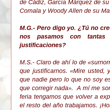
de Cádiz, García Márquez de s
Comala y Woody Allen de su Ma
M.G.- Pero digo yo. ¿T
ú
no cre
nos pasamos con tantas e
justi
fi
caciones?
M.S.- Claro de ahí lo de
«surnor
que justificarnos.
Mire usted, 
«
que nadie pero lo
que
no soy es
que corre
gir
nada
. A mí me so
»
feria tengamos que volver a exp
el resto del año trabajamos. ¡H