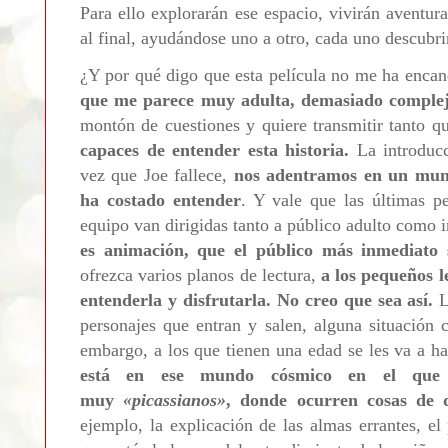
Para ello explorarán ese espacio, vivirán aventur
al final, ayudándose uno a otro, cada uno descubri
¿Y por qué digo que esta película no me ha enca
que me parece muy adulta, demasiado comple
montón de cuestiones y quiere transmitir tanto q
capaces de entender esta historia.
La introducc
vez que Joe fallece,
nos adentramos en un mun
ha costado entender
. Y vale que las últimas p
equipo van dirigidas tanto a público adulto como i
es animación, que el público más inmediato 
ofrezca varios planos de lectura,
a los pequeños l
entenderla y disfrutarla. No creo que sea así.
L
personajes que entran y salen, alguna situación 
embargo, a los que tienen una edad se les va a h
está en ese mundo cósmico en el que h
muy
«
picassianos
»
, donde ocurren cosas de d
ejemplo, la explicación de las almas errantes, e