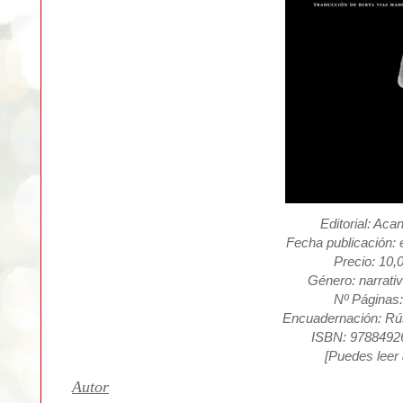
Editorial: Acan
Fecha publicación: 
Precio: 10,
Género: narrati
Nº Páginas:
Encuadernación: Rú
ISBN: 9788492
[P
uedes leer
Autor