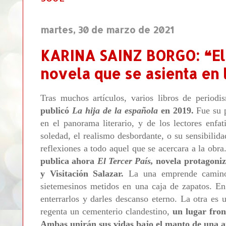
martes, 30 de marzo de 2021
KARINA SAINZ BORGO: ❝El 
novela que se asienta en
Tras muchos artículos, varios libros de period
publicó
La hija de la española
en 2019.
Fue su p
en el panorama literario, y de los lectores enfat
soledad, el realismo desbordante, o su sensibilid
reflexiones a todo aquel que se acercara a la obr
publica ahora
El Tercer País,
novela protagoniz
y Visitación Salazar.
La una emprende camino 
sietemesinos metidos en una caja de zapatos. En
enterrarlos y darles descanso eterno. La otra es 
regenta un cementerio clandestino,
un lugar fron
Ambas unirán sus vidas bajo el manto de una a