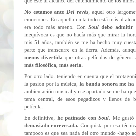
que esté al alcance del entendimiento de los niños.
No estamos ante
Del revés
, aquel otro largome
emociones. En aquella cinta todo está más al alca
era todo más ameno. Con
Soul
debo admitir 
inequívoca es que no hacía más que mirar la hor
mis 51 años, también se me ha hecho muy cuesta
parte que transcurre en la tierra. Además, aunq
menos divertida
que otras películas de género.
más filosófica, más seria.
Por otro lado, teniendo en cuenta que el protago
la pasión por la música,
la banda sonora me ha 
ambientación musical y ese apartado se me ha que
tema central, de esos pegadizos y llenos de 
película.
En definitiva,
he patinado con
Soul
.
Me gust
demasiado enrevesada.
Conquista por esa técnic
tampoco es que sea nada del otro mundo -hago aq