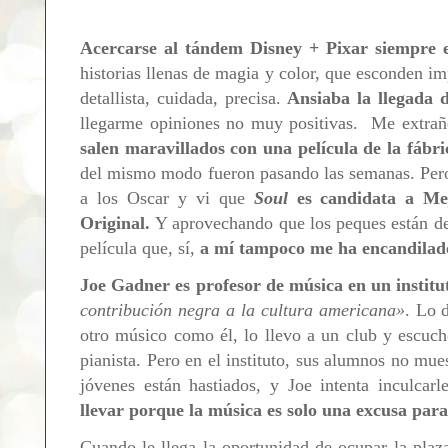
Acercarse al tándem Disney + Pixar siempre e
historias llenas de magia y color, que esconden i
detallista, cuidada, precisa.
Ansiaba la llegada 
llegarme opiniones no muy positivas. Me extra
salen maravillados con una película de la fábri
del mismo modo fueron pasando las semanas. Pero
a los Oscar y vi que
Soul
es candidata a
Me
Original.
Y aprovechando que los peques están de
película que, sí,
a mí tampoco me ha encandilad
Joe Gadner es profesor de música en un institu
contribución negra a la cultura americana
»
. Lo 
otro músico como él, lo llevo a un club y escuch
pianista. Pero en el instituto, sus alumnos no mu
jóvenes están hastiados, y Joe intenta inculcar
llevar porque la música es solo una excusa para 
Cuando le llega la oportunidad de ocupar la plaza