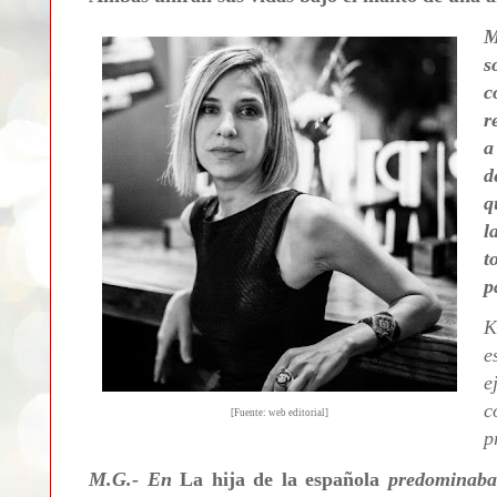
M
s
c
r
a
d
q
l
t
p
K
e
e
c
[Fuente: web editorial]
p
M.G.- En
La hija de la española
predominaba 