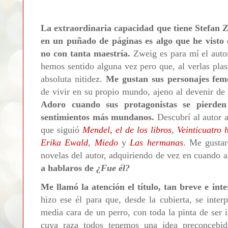
La extraordinaria capacidad que tiene Stefan 
en un puñado de páginas es algo que he visto
no con tanta maestría.
Zweig es para mí el auto
hemos sentido alguna vez pero que, al verlas pla
absoluta nitidez.
Me gustan sus personajes fem
de vivir en su propio mundo, ajeno al devenir de 
Adoro cuando sus protagonistas se pierden
sentimientos más mundanos.
Descubrí al autor 
que siguió
Mendel, el de los libros
,
Veinticuatro 
Erika Ewald
,
Miedo
y
Las hermanas
. Me gustar
novelas del autor, adquiriendo de vez en cuando
a hablaros de
¿Fue él?
Me llamó la atención el título, tan breve e int
hizo ese él para que, desde la cubierta, se interp
media cara de un perro, con toda la pinta de ser 
cuya raza todos tenemos una idea preconcebi