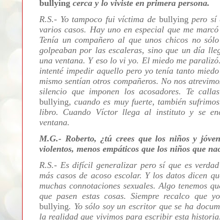
bullying
cerca y lo viviste en primera persona.
R.S.- Yo tampoco fui víctima de
bullying
pero sí 
varios casos. Hay uno en especial que me marcó 
Tenía un compañero al que unos chicos no sólo 
golpeaban por las escaleras, sino que un día lle
una ventana. Y eso lo vi yo. El miedo me paraliz
intenté impedir aquello pero yo tenía tanto mied
mismo sentían otros compañeros. No nos atrevimos 
silencio que imponen los acosadores. Te calla
bullying
, cuando es muy fuerte, también sufrimos
libro. Cuando Víctor llega al instituto y se 
ventana.
M.G.- Roberto, ¿tú crees que los niños y jóve
violentos, menos empáticos que los niños que nac
R.S.- Es difícil generalizar pero sí que es verda
más casos de acoso escolar. Y los datos dicen qu
muchas connotaciones sexuales. Algo tenemos qu
que pasen estas cosas. Siempre recalco que y
bullying
. Yo sólo soy un escritor que se ha docu
la realidad que vivimos para escribir esta histori