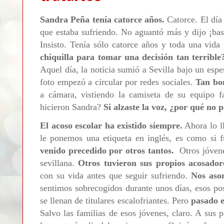
Sandra Peña tenía catorce años.
Catorce. El día 
que estaba sufriendo. No aguantó más y dijo ¡ba
Insisto. Tenía sólo catorce años y toda una vida
chiquilla para tomar una decisión tan terrible
Aquel día, la noticia sumió a Sevilla bajo un esp
foto empezó a circular por redes sociales.
Tan bon
a cámara, vistiendo la camiseta de su equipo f
hicieron Sandra?
Si alzaste la voz, ¿por qué no 
El acoso escolar ha existido siempre.
Ahora lo 
le ponemos una etiqueta en inglés, es como si 
venido precedido por otros tantos.
Otros jóven
sevillana.
Otros tuvieron sus propios acosador
con su vida antes que seguir sufriendo.
Nos aso
sentimos sobrecogidos durante unos días, esos pos
se llenan de titulares escalofriantes. Pero
pasado e
Salvo las familias de esos jóvenes, claro. A sus p