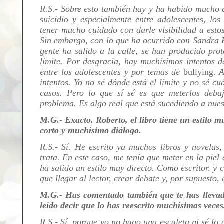
R.S.- Sobre esto también hay y ha habido mucho 
suicidio y especialmente entre adolescentes, lo
tener mucho cuidado con darle visibilidad a estos
Sin embargo, con lo que ha ocurrido con Sandra P
gente ha salido a la calle, se han producido prot
límite. Por desgracia, hay muchísimos intentos d
entre los adolescentes y por temas de
bullying
. 
intentos. Yo no sé dónde está el límite y no sé cu
casos. Pero lo que sí sé es que meterlos deba
problema. Es algo real que está sucediendo a nues
M.G.- Exacto. Roberto, el libro tiene un estilo 
corto y muchísimo diálogo.
R.S.- Sí. He escrito ya muchos libros y novelas,
trata. En este caso, me tenía que meter en la piel 
ha salido un estilo muy directo. Como escritor, y
que llegar al lector, crear debate y, por supuesto
M.G.- Has comentado también que te has llevado
leído decir que lo has reescrito muchísimas vece
R.S.- Sí, porque yo no hago una escaleta ni sé lo 