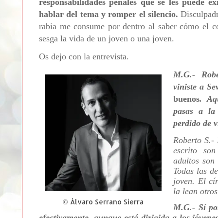
responsabilidades penales que se les puede exi
hablar del tema y romper el silencio.
Disculpadm
rabia me consume por dentro al saber cómo el c
sesga la vida de un joven o una joven.
Os dejo con la entrevista.
M.G.- Robe
viniste a Se
buenos
. Aq
pasas a la
perdido de v
Roberto S.-
escrito so
adultos so
Todas las d
joven. El cí
la lean otro
©
Álvaro Serrano Sierra
M.G.- Sí po
efectivamente, aunque está dirigida a los jóven