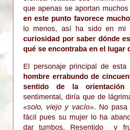
que apenas se aportan muchos 
en este punto
favore
ce muc
ho
lo menos, así ha sido en mi
curiosidad por saber dónde es
qué se encont
ra
ba en el lugar
El personaje principal de
esta
hombre errabu
ndo de cincuen
sentido de la orientaci
ón 
sentimental, dir
ía que de lágrima
«
solo
, viejo y v
acío
»
.
No pasa 
fácil pues su mujer lo ha
aban
dar tumbo
s. Resent
ido y fr