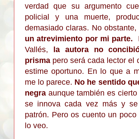
verdad que su argumento cuen
policial y una muerte, produ
demasiado claras. No obstante
un atrevimiento por mi parte.
D
Vallés,
la autora
no concibi
pri
sma
pero será cada lector el
estime oportuno.
E
n lo que a m
me lo parece.
No h
e
sentido qu
negra
aunque también es cierto
se innova cada vez más y
se
patrón
. Pero os cuento un poco
lo
veo.