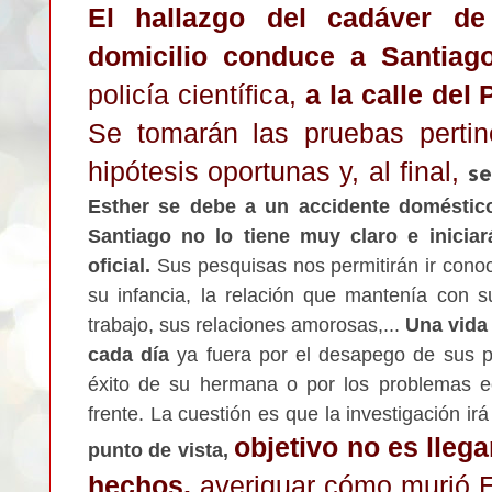
El h
allazgo del cadáver d
domicilio con
duce a Santiago
policía científica,
a la calle del
Se tomarán las pruebas pertin
hi
pótesis o
portun
as y
, al
final,
s
E
s
ther se debe a un accidente doméstic
Santiago no lo tiene m
uy claro e inicia
oficial.
S
us pesqu
i
sas nos permitirán ir con
su
infancia, l
a relación que mante
nía con 
trabajo, sus relaciones amorosa
s,...
Una vida 
cada día
ya
fuera por el desapego de sus pa
éx
ito de su he
rman
a
o
por los pr
ob
lemas e
frente. La cuestión es que la investigación irá
objetivo no es
llega
punto de vista,
hechos,
averiguar có
mo murió 