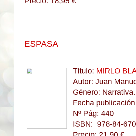
Precio: 18,95 €
ESPASA
Título:
MIRLO BL
Autor: Juan Manue
Género: Narrativa
.
Fecha publicación:
Nº Pág: 440
ISBN:
978-84-670
Precio: 21,90
€