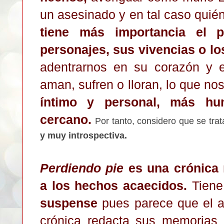
un a
sesinado y en tal caso quié
tiene más impor
tancia
el p
personajes,
su
s vivencias o lo
adent
rarnos en su coraz
ó
n y 
aman, sufr
en o ll
oran, lo que no
íntimo y personal, más hu
cer
cano
.
Por tanto, considero que
se trat
y muy intro
spectiva
.
Perdiendo pie
es una crónica 
a los hechos acaecidos
.
Tiene
suspen
se
pues parece que el 
crónica redacta sus
memorias 