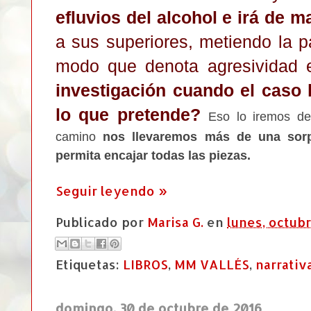
eflu
vios del alcohol
e
irá de
ma
a sus superiores, metiendo la p
modo que denota agresividad e
investigación
cuando el caso 
lo que pretende
?
Eso lo irem
os d
e
camino
nos llevar
emos más de una sor
p
ermita encajar todas las
p
iezas.
Seguir leyendo »
Publicado por
Marisa G.
en
lunes, octubr
Etiquetas:
LIBROS
,
MM VALLÉS
,
narrativ
domingo, 30 de octubre de 2016