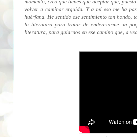
momento, creo que tienes que aceptar que, puesto 
volver a caminar erguida. Y a mí eso me ha pa
huérfana. He sentido ese sentimiento tan hondo, t
la literatura para tratar de enderezarme un po
literatura, para guiarnos en ese camino que, a ve