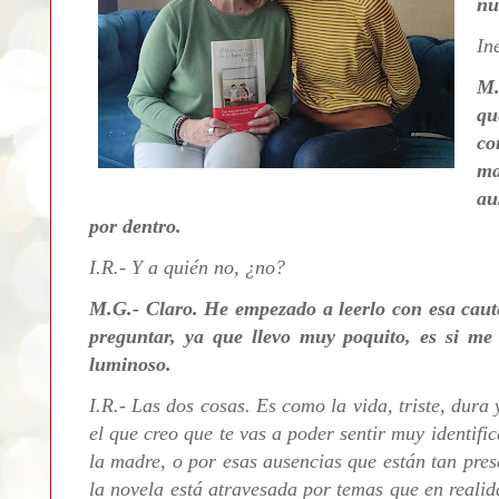
nu
In
M.
qu
co
ma
au
por dentro.
I.R.- Y a quién no, ¿no?
M.G.-
Claro. He empezado a leerlo con esa caute
preguntar, ya que llevo muy poquito, es si me 
luminoso.
I.R.-
Las dos cosas. Es como la vida, triste, dura
el que creo que te vas a poder sentir muy identifi
la madre, o por esas ausencias que están tan pres
la novela está atravesada por temas que en realid