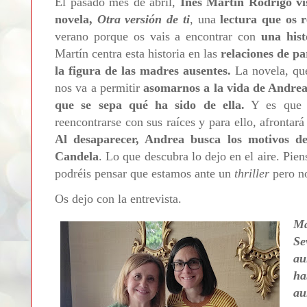
El pasado mes de abril,
Inés Martín Rodrigo vi
novela,
Otra versión de ti
, una
lectura que os
verano porque os vais a encontrar con
una hist
Martín centra esta historia en las
relaciones de pa
la figura de las madres ausentes.
La novela, qu
nos va a permitir
asomarnos a la vida de Andrea
que se sepa qué ha sido de ella.
Y es que C
reencontrarse con sus raíces y para ello, afrontar
Al desaparecer, Andrea busca los motivos de
Candela
. Lo que descubra lo dejo en el aire. Pie
podréis pensar que estamos ante un
thriller
pero n
Os dejo con la entrevista.
M
Se
au
ha
au