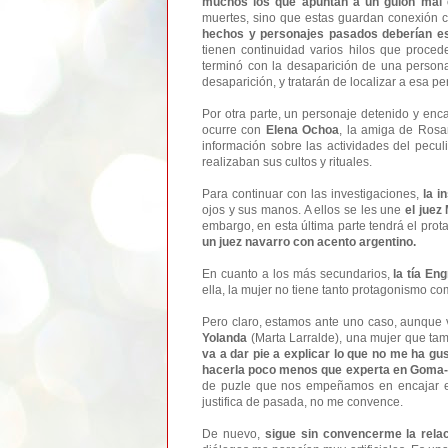
muchos los que apuntan a un guion mal 
muertes, sino que estas guardan conexión 
hechos y personajes pasados deberían es
tienen continuidad varios hilos que procede
terminó con la desaparición de una persona
desaparición, y tratarán de localizar a esa p
Por otra parte, un personaje detenido y enc
ocurre con
Elena Ochoa
, la amiga de Rosa
información sobre las actividades del pecul
realizaban sus cultos y rituales.
Para continuar con las investigaciones,
la i
ojos y sus manos. A ellos se les une
el juez
embargo, en esta última parte tendrá el pr
un juez navarro con acento argentino.
En cuanto a los más secundarios,
la tía Eng
ella, la mujer no tiene tanto protagonismo co
Pero claro, estamos ante uno caso, aunque v
Yolanda
(Marta Larralde), una mujer que tam
va a dar pie a explicar lo que no me ha gu
hacerla poco menos que experta en Goma-
de puzle que nos empeñamos en encajar en
justifica de pasada, no me convence.
De nuevo,
sigue sin convencerme la rela