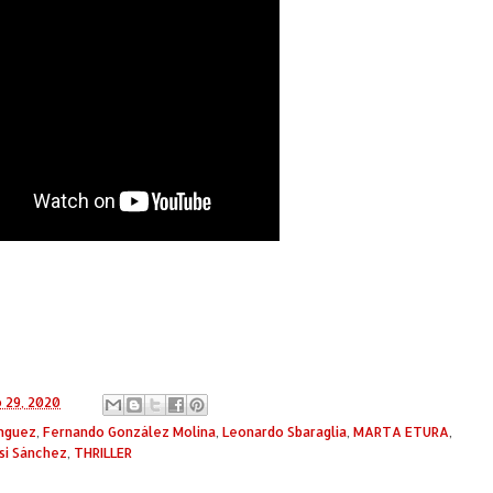
o 29, 2020
ínguez
,
Fernando González Molina
,
Leonardo Sbaraglia
,
MARTA ETURA
,
si Sánchez
,
THRILLER