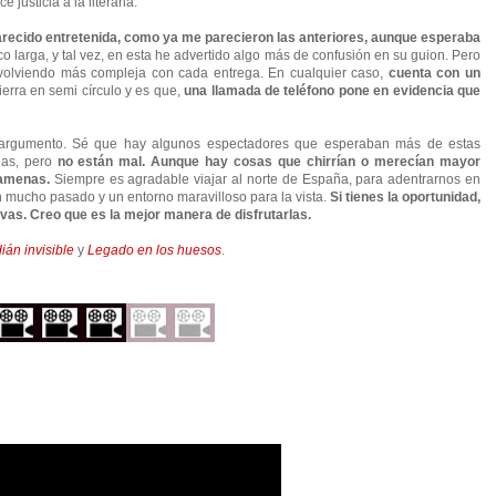
justicia a la literaria.
parecido entretenida, como ya me parecieron las anteriores, aunque esperaba
 larga, y tal vez, en esta he advertido algo más de confusión en su guion. Pero
o volviendo más compleja con cada entrega. En cualquier caso,
cuenta con un
cierra en semi círculo y es que,
una llamada de teléfono pone en evidencia que
l argumento. Sé que hay algunos espectadores que esperaban más de estas
las, pero
no están mal. Aunque hay cosas que chirrían o merecían mayor
y amenas.
Siempre es agradable viajar al norte de España, para adentrarnos en
on mucho pasado y un entorno maravilloso para la vista.
Si tienes la oportunidad,
ivas. Creo que es la mejor manera de disfrutarlas.
ián invisible
y
Legado en los huesos
.