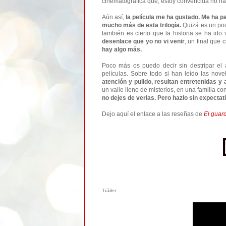
cinematográfica que, estoy convencida no hace 
Aún así,
la película me ha gustado. Me ha 
mucho más de esta trilogía.
Quizá es un poco
también es cierto que la historia se ha id
desenlace que yo no vi venir
, un final que 
hay algo más.
Poco más os puedo decir sin destripar e
películas. Sobre todo si han leído las nove
atención y pulido, resultan entretenidas 
un valle lleno de misterios, en una familia c
no dejes de verlas. Pero hazlo sin expectat
Dejo aquí el enlace a las reseñas de
El guard
Tráiler: