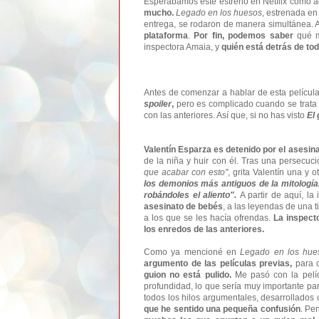
Esperábamos este estreno en Netflix como 
mucho.
Legado en los huesos
, estrenada en
entrega, se rodaron de manera simultánea. 
plataforma
.
Por fin, podemos saber
qué má
inspectora Amaia, y
quién está detrás de to
Antes de comenzar a hablar de esta películ
spoiler
,
pero es complicado cuando se trata d
con las anteriores. Así que, si no has visto
El 
Valentín Esparza es detenido por el asesin
de la niña y huir con él. Tras una persecuc
que acabar con esto"
, grita Valentín una y 
los demonios más antiguos de la mitología
robándoles el aliento".
A partir de aquí, la
asesinato de bebés
, a las leyendas de una 
a los que se les hacía ofrendas.
La inspect
los enredos de las anteriores.
Como ya mencioné en
Legado en los hue
argumento de las películas previas,
para 
guion no está pulido.
Me pasó con la pelíc
profundidad, lo que sería muy importante pa
todos los hilos argumentales, desarrollados 
que he sentido una pequeña confusión
. Pe