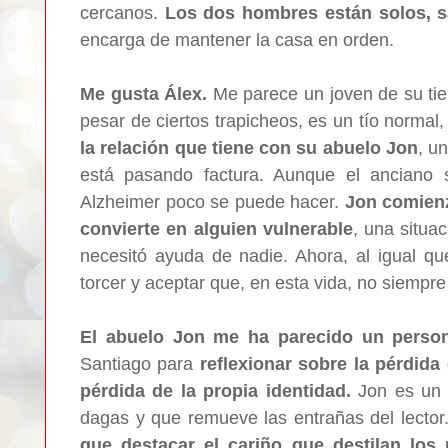
cercanos.
Los dos hombres están solos, s
encarga de mantener la casa en orden.
Me gusta Álex.
Me parece un joven de su tie
pesar de ciertos trapicheos, es un tío normal
la relación que tiene con su abuelo Jon
, u
está pasando factura. Aunque el anciano s
Alzheimer poco se puede hacer.
Jon comienz
convierte en alguien vulnerable
, una situa
necesitó ayuda de nadie. Ahora, al igual qu
torcer y aceptar que, en esta vida, no siempr
El abuelo Jon me ha parecido un person
Santiago para
reflexionar sobre la pérdida 
pérdida de la propia identidad.
Jon es un 
dagas y que remueve las entrañas del lecto
que destacar el cariño que destilan los