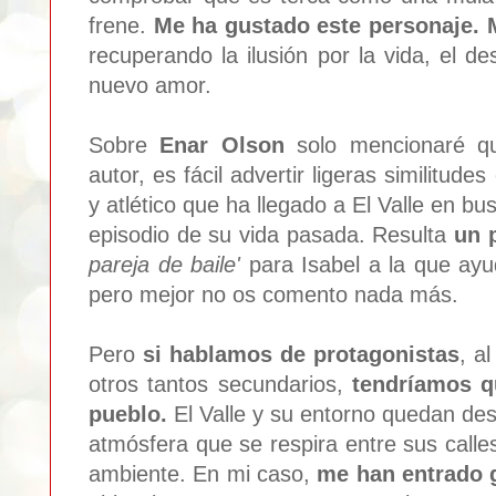
frene.
Me ha gustado este personaje. 
recuperando la ilusión por la vida, el d
nuevo amor.
Sobre
Enar Olson
solo mencionaré qu
autor, es fácil advertir ligeras similitud
y atlético que ha llegado a El Valle en b
episodio de su vida pasada. Resulta
un 
pareja de baile'
para Isabel a la que a
pero mejor no os comento nada más.
Pero
si hablamos de protagonistas
, a
otros tantos secundarios,
tendríamos q
pueblo.
El Valle y su entorno quedan desc
atmósfera que se respira entre sus calle
ambiente. En mi caso,
me han entrado g