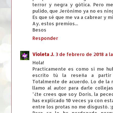
terror y negra y gótica. Pero me
pulido, que Jerónimo ya no es nin
Es que sé que me va a cabrear y mi
Ay, estos premios...
Besos
Responder
Violeta J.
3 de febrero de 2018 a l
Hola!
Practicamente es como si me hub
escrito tú la reseña a partir
Totalmente de acuerdo. Lo de la r
llamo al autor para darle collej
"¿te crees que soy Doris, la pece
has explicado 10 veces ya con esta!
entre los protas no me disgustó. :
Pero se lo he perdonado porq