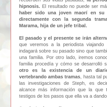
hipnosis
.
El res
ultado no puede ser má
h
aber sido una joven ma
orí en su
directam
ente con la se
gunda t
rama
Marama
, h
ija de un jefe tribal
.
El pa
sado y el presente se irán altern
que veremos a la periodista viajando
indagará sobre su pasado sino que tambi
una familia. Por
otro lado,
iremos cono
familia procedía y cómo se desarrolló 
otro es la existencia de un diari
vertebrando ambas tramas
, hasta tal p
las investiga
cio
nes de S
teph, es dec
alcance más informa
ción que la que t
te
stigos de los pas
os que
ella
va a d
ando