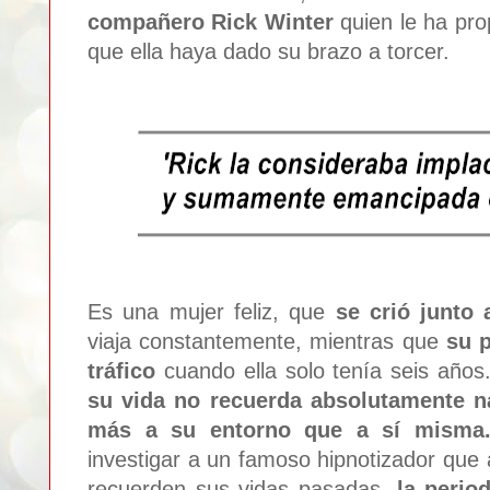
compañero
Rick Winter
quien le ha pro
que ella haya dado su brazo a torcer.
Es una mujer feliz, que
se crió junto
viaj
a
constantemente, mientras que
su 
trá
fico
cuando ella solo tenía seis años
su vida no recuerda absolutamente 
má
s a su entorno que a sí mism
a
inv
estiga
r a un famoso hi
pnotizador que
recuerden sus vidas pasadas,
la perio