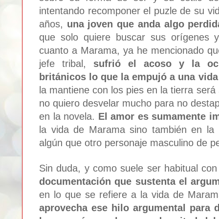
intentando recomponer
el puzl
e de su vi
años,
una joven que anda
algo perdid
que
solo quiere buscar sus orígenes y
cuanto a Marama, ya he men
cionado qu
jefe tribal,
sufrió
e
l acoso y la oc
británicos lo que la e
mpujó a un
a vida
la mantiene con los pies en la tierra se
rá
no qu
iero desvelar mucho para no destap
en la novela.
El amor es sumamente im
la vida de Marama sino también en la
algún que otro personaje masculino de p
Sin du
da, y como suele ser habi
tual con
documentación que sustenta
el argum
en lo que se refiere a la vida
de
Marama
aprovecha ese hilo
argumental para 