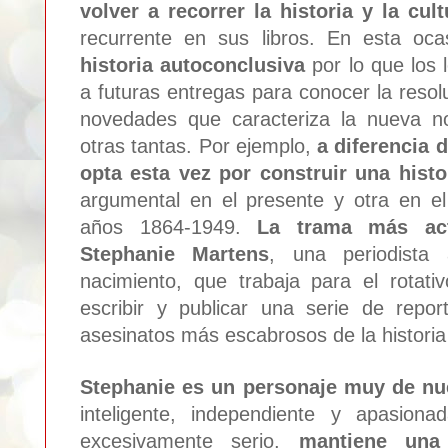
volver a recor
rer l
a historia y la cu
recurrente en sus
libros.
En e
sta oca
historia autocon
clusiva
po
r lo que los
a futuras entregas para conocer la resol
nove
dades que c
a
racteriza la nueva n
otras tantas. Por ejemplo,
a diferencia 
opta esta vez por construir una hist
argumental en el presente y otra en el
años 1864-1949.
La trama más ac
Ste
phanie
Martens
, una periodista
nacimiento,
que trabaja para el rotativ
escribir y publicar una serie de repor
asesinatos más e
sca
brosos de l
a histori
Step
hanie es un
personaje
muy de nu
inteligente,
independiente
y apasionad
e
xcesivamente serio,
mantiene una