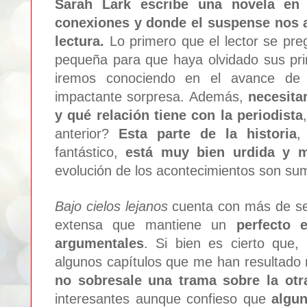
Sarah Lark escribe una novela en 
conexiones
y donde el su
spense nos
lectura.
Lo primero que el lector se pre
pe
queña para que haya olvid
ado
sus pr
iremos conociendo en el avan
ce de 
impactante sorpresa. Además,
necesita
y qué relación tiene
con la periodista
anterior
?
Esta parte de la historia
,
fantás
tico,
está muy bien urdida y 
evolución de los acontecimientos son s
Bajo
cielos lej
anos
cuenta con más de se
extensa que mantiene un
perfecto e
argumentales
. Si bien es cier
to que
,
algunos capít
ulos que me han resultado
no sobresale un
a trama sobre la otr
interesantes aunque confieso que
al
g
un