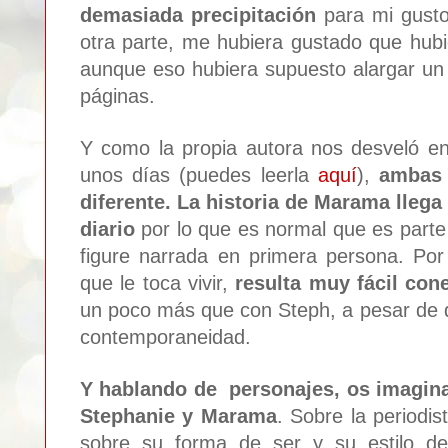
demasiada precipitación
para mi gusto.
otra parte, me hubiera gustado que hub
aunque eso hubiera supuesto alargar u
páginas.
Y como la propia autora nos desveló en
unos días (pued
es leerla
aquí
),
a
mbas 
diferente.
La historia de Marama ll
ega
diario
por lo que es
normal que es parte 
figure narrada en primera persona. Por
que le toca vivir,
r
esulta muy fácil con
un poco más
que con Steph, a pesar de 
co
ntemporaneidad.
Y hablando de perso
najes
, os imagin
Ste
phanie y M
arama
. Sobre
la per
iodi
so
bre su forma de ser y su estilo d