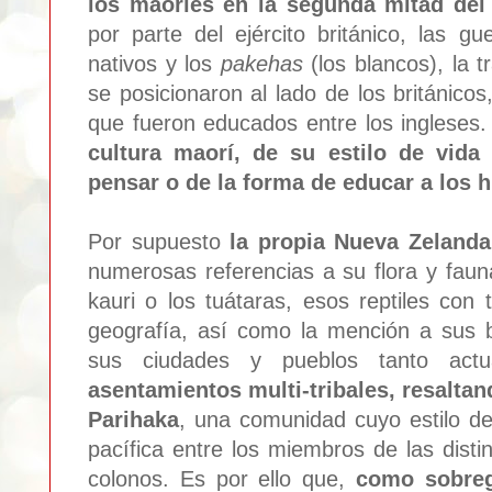
los maoríes en la segunda mi
tad
del
por parte del ej
ército británico
,
las gu
nativos y los
pa
kehas
(los b
lancos), la t
se posicionaron al lado de l
os británico
que fueron educados entre los ingleses
cultura maorí, de su estilo de vida
pensar o de la forma de educar a los h
Por supuesto
l
a propia Nueva Zelanda
numerosas
referencias a su flora y fau
kauri o los tuátaras, esos reptiles con 
geografía, así como la mención a sus 
sus ciudades y pueblos tanto act
asentamientos multi-tribales, resaltan
Parihaka
, una comunidad cuyo estilo de
pacífica entre los miembros de las distin
colonos. Es por ello que,
como sobre