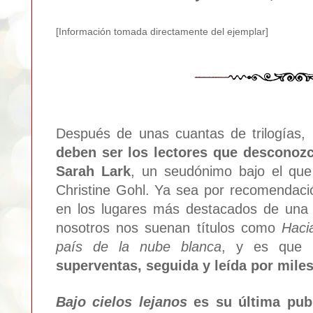
[Informa
ción tomada d
irec
tamente del ejemplar]
Des
p
ués de unas cuantas de trilogías, 
deben ser los lectores que descono
z
Sarah Lark
, un seudónimo bajo el qu
Christine Gohl. Ya sea por recomendaci
en los lugares más destacados de una l
nosotros nos suenan títulos como
Haci
país d
e la nube blanca
, y es que
superventas
, seguida y leída por miles
Bajo cielos lejanos
es
su
última pub