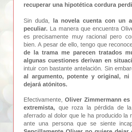
recuperar una hipotética cordura perdi
Sin duda,
la novela cuenta con un 
peculiar.
La manera que encuentra Olive
es precisamente muy racional pero com
bien. A pesar de ello, tengo que recono
de la trama me parecen tratados m
algunas cuestiones derivan en situac
intuir con bastante antelación. Sin emba
al argumento, potente y original, n
dejará atónitos.
Efectivamente,
Oliver Zimmermann es u
extremista,
que roza la pérdida de la
aferrado al dolor que le ha producido l
ante una persona que se siente inca
Sencillamente Oliver no quiere dejar 