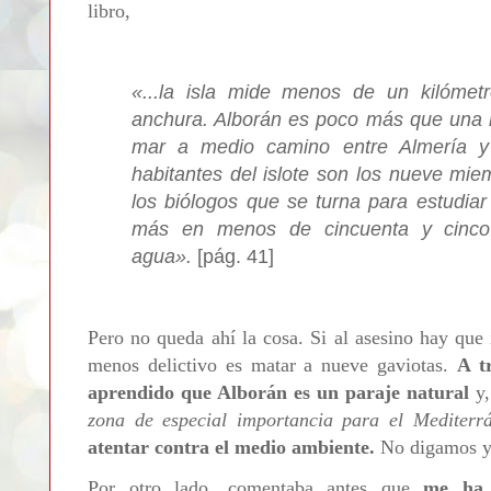
libro,
«
...la isla mide menos de un kilómet
anchura. Alborán es poco más que una r
mar a medio camino entre Almería y 
habitantes del islote son los nueve mi
los biólogos que se turna para estudiar
más en menos de cincuenta y cinco 
agua
»
.
[pág. 41]
Pero no queda ahí la cosa. Si al asesino hay que
menos delictivo es matar a nueve gaviotas.
A t
aprendido que Alborán es un paraje natural
y
zona de especial importancia para el Mediterr
atentar contra el medio ambiente.
N
o digamos y
Por otro lado, comentaba antes que
me ha 