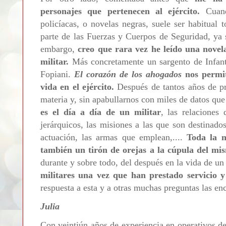
personajes que pertenecen al ejército.
Cuand
policíacas, o novelas negras, suele ser habitual
parte de las Fuerzas y Cuerpos de Seguridad, ya se
embargo,
creo que rara vez he leído una novel
militar.
Más concretamente un sargento de Infant
Fopiani.
El corazón de los ahogados
nos permit
vida en el ejército.
Después de tantos años de pr
materia y, sin apabullarnos con miles de datos qu
es el día a día de un militar
, las relaciones 
jerárquicos, las misiones a las que son destinado
actuación, las armas que emplean,....
Toda la n
también un tirón de orejas a la cúpula del mi
durante y sobre todo, del después en la vida de u
militares una vez que han prestado servicio y
respuesta a esta y a otras muchas preguntas las en
Julia
Con veintiún años de experiencia en operativos d