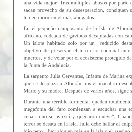
una vida mejor. Tras múltiples abusos por parte 
sacan provecho de su desesperación, consiguen s
temen morir en el mar, ahogados.
En el pequeño camposanto de la Isla de Alborán
africano, rodeada de gaviotas decapitadas con ca
Un islote habitado solo por un reducido dest
objetivo de preservar el territorio nacional ant
muertos, y de velar por el ecosistema protegido d
la Junta de Andalucía.
La sargento Julia Cervantes, Infante de Marina ex
que se desplaza a Alborán tras el macabro descu
Mario y su madre. Después de varios años, sigue s
Durante una terrible tormenta, quedan totalmente
megafonía del faro comienzan a escuchar una ex
cenar; uno se asfixió y quedaron nueve”. Cuando
terror se desata en la isla. Julia debe hallar al cul
hijo pero, ¿hay alguien más en la isla o el asesin