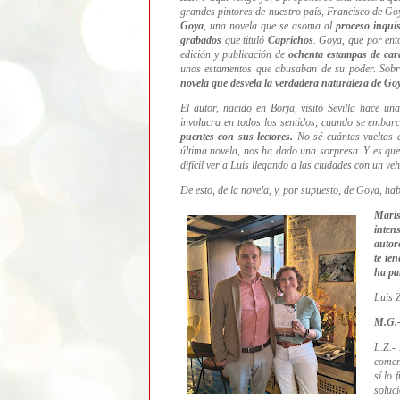
grandes pintores de nuestro país, Francisco de G
Goya
, una novela que se asoma al
proceso inquis
grabados
que tituló
Caprichos
. Goya, que por ent
edición y publicación de
ochenta estampas de cará
unos estamentos que abusaban de su poder. Sobre
novela que desvela la verdadera naturaleza de Go
El autor, nacido en Borja, visitó Sevilla hace un
involucra en todos los sentidos, cuando se embar
puentes con sus lectores.
No sé cuántas vueltas 
última novela, nos ha dado una sorpresa. Y es qu
difícil ver a Luis llegando a las ciudades con un veh
De esto, de la novela, y, por supuesto, de Goya, ha
Mari
inten
autor
te te
ha par
Luis Z
M.G.- 
L.Z.-
coment
sí lo 
soluc