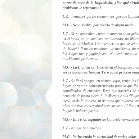
punto de mira de la Inquisición. ¿Por qué siendo
problemas le reportaron?
L.Z.- Y muchos gastos económicos, porque la publi
M.G.- Se autoeditó, por decirlo de algún modo.
L.Z.- Sí, se autoedita, y paga el anuncio en la pr
en el fondo, es un idealista, un ilustrado, un lib
las calles de Madrid. Una cosa era lo que se veía en
de Madrid, llena de mendigos, de huérfanos, de p
los Caprichos y jugándosela. No tenía ninguna n
muchísimos problemas.
M.G.- La Inquisición lo sentó en el banquillo hast
vez se hacía más famosa. Pero aquel proceso inqu
L.Z.- Se libró porque, en primer lugar, retira los 
lugar, porque se había preparado para lo que iba
complicados de entender. Tiene que hacerlos de 
acusarlo de forma clara. Si le dicen que sus dibujos
clero, ni de la nobleza, ni de nada que pudiera in
años que tuvo esos grabados en su casa. Al final, t
lo que le hubiera pasado.
M.G.- Entre los capítulos de la novela vamos a ve
L.Z.- No, no. Son muchos.
M.G.- Yo he tenido la curiosidad de verlos todos