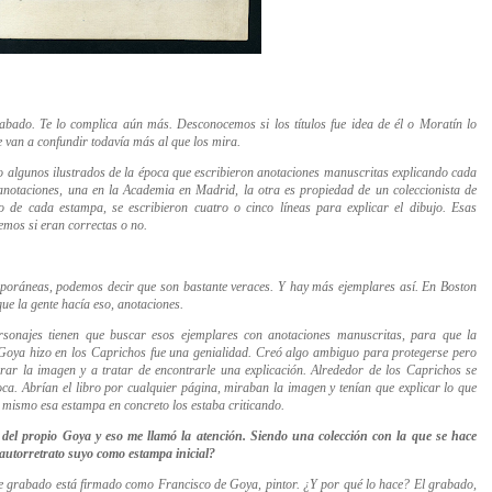
 grabado. Te lo complica aún más. Desconocemos si los títulos fue idea de él o Moratín lo
e van a confundir todavía más al que los mira.
o algunos ilustrados de la época que es
cribieron anotaciones manuscritas explicando cada
notaciones, una en la Academia en Madrid, la otra es propiedad de un coleccionista de
 de cada estampa, se escribieron cuatro o cinco líneas para explicar el dibujo. Esas
bemos si eran correctas o no.
mporáneas, podemos decir que son bastante veraces. Y hay más ejemplares así. En Boston
ue la gente hacía eso, anotaciones.
sonajes tienen que buscar esos ejemplares con anotaciones manuscritas, para que la
 Goya hizo en los Caprichos fue una genialidad. Creó algo ambiguo para protegerse pero
irar la imagen y a tratar de encontrarle una explicación. Alrededor de los Caprichos se
poca. Abrían el libro por cualquier página, miraban la imagen y tenían que explica
r l
o que
o mismo esa estampa en concreto los estaba criticando.
del propio Goya y eso me llamó la atención. Siendo una colección con la que se hace
n autorretrato suyo como estampa inicial?
 Ese grabado está firmado como Francisco de Goya, pintor. ¿Y por qué lo hace? El grabado,