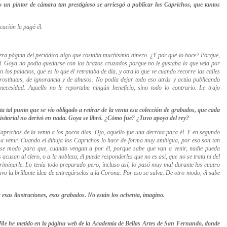
 un pintor de cámara tan prestigioso se arriesgó a publicar los Caprichos, que tantos
cación la pagó él.
imera página del periódico algo que costaba muchísimo dinero. ¿Y por qué lo hace? Porque,
eral. Goya no podía quedarse con los brazos cruzados porque no le gustaba lo que veía por
 los palacios, que es lo que él retrataba de día, y otra lo que ve cuando recorre las calles
rostitutas, de ignorancia y de abusos. No podía dejar todo eso atrás y actúa publicando
ecesidad. Aquello no le reportaba ningún beneficio, sino todo lo contrario. Le trajo
a tal punto que se vio obligado a retirar de la venta esa colección de grabados, que cada
isitorial no derivó en nada. Goya se libró. ¿Cómo fue? ¿Tuvo apoyo del rey?
Caprichos de la venta a los pocos días. Ojo, aquello fue una derrota para él. Y en segundo
 a venir. Cuando el dibuja los Caprichos lo hace de forma muy ambigua, por eso son tan
ese modo para que, cuando vengan a por él, porque sabe que van a venir, nadie pueda
 acusan al clero, o a la nobleza, él puede responderles que no es así, que no se trata ni del
criminarle. Lo tenía todo preparado pero, incluso así, lo pasó muy mal durante los cuatro
uvo la brillante idea de entregárselos a la Corona. Por eso se salva. De otro modo, él sabe
r esas ilustraciones, esos grabados. No están los ochenta, imagino.
. Me he metido en la página web de la Academia de Bellas Artes de San Fernando, donde