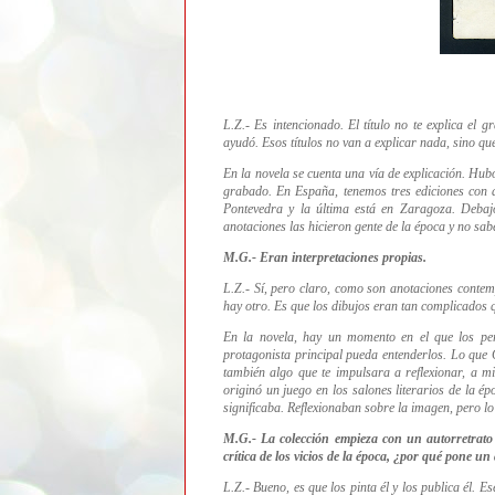
L.Z.- Es intencionado. El título no te explica el
ayudó. Esos títulos no van a explicar nada, sino qu
En la novela se cuenta una vía de explicación. Hub
grabado. En España, tenemos tres ediciones con a
Pontevedra y la última está en Zaragoza. Debajo
anotaciones las hicieron gente de la época y no sa
M.G.- Eran interpretaciones propias.
L.Z.- Sí, pero claro, como son anotaciones conte
hay otro. Es que los dibujos eran tan complicados q
En la novela, hay un momento en el que los per
protagonista principal pueda entenderlos. Lo que
también algo que te impulsara a reflexionar, a m
originó un juego en los salones literarios de la é
significaba. Reflexionaban sobre la imagen, pero l
M.G.- La colección empieza con un autorretrato 
crítica de los vicios de la época, ¿por qué pone u
L.Z.- Bueno, es que los pinta él y los publica él.