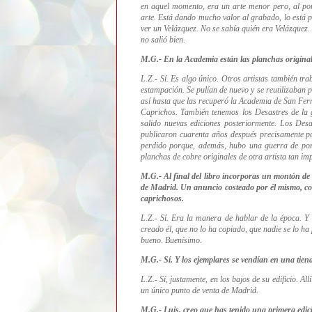
en aquel momento, era un arte menor pero, al pon
arte. Está dando mucho valor al grabado, lo está p
ver un Velázquez. No se sabía quién era Velázquez
no salió bien.
M.G.- En la Academia están las planchas origina
L.Z.- Sí. Es algo único. Otros artistas también tr
estampación. Se pulían de nuevo y se reutilizaban
así hasta que las recuperó la Academia de San Fer
Caprichos. También tenemos los Desastres de la 
salido nuevas ediciones posteriormente.
Los
Desa
publicaron cuarenta años después precisamente p
perdido porque, además, hubo una guerra de por
planchas de cobre originales de otra artista tan 
M.G.- Al final del libro incorporas un montón de 
de Madrid. Un anuncio costeado por él mismo, con
caprichosos.
L.Z.- Sí. Era la manera de hablar de la época. Y
creado él, que no lo ha copiado, que nadie se lo ha
bueno. Buenísimo.
M.G.- Sí. Y los ejemplares se vendían en una tiend
L.Z.- Sí, justamente, en los bajos de su edificio. 
un único punto de venta de Madrid.
M.G.- Luis, creo que has tenido una primera edi