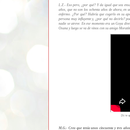
L.Z.- Eso pero, ¿por qué? Y da igual que sea ensa
años, que no son los ochenta años de ahora, en u
enfermo. ¿Por qué? Habría que cogerlo en su apog
persona muy influyente y, ¿por qué no decirlo? pod
nadie se atreve. En ese momento era un Goya diver
Osuna y luego se va de vinos con su amigo Moratín.
[Si te a
M.G.- Creo que tenía unos cincuenta y tres años