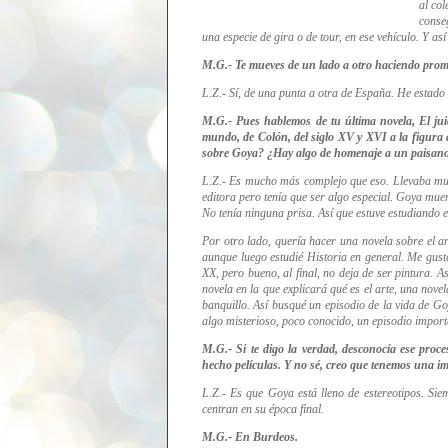
al col
conseg
una especie de gira o de tour, en ese vehículo. Y a
M.G.- Te mueves de un lado a otro haciendo prom
L.Z.- Sí, de una punta a otra de España. He estado 
M.G.- Pues hablemos de tu última novela, El jui
mundo, de Colón, del siglo XV y XVI a la figura d
sobre Goya? ¿Hay algo de homenaje a un paisan
L.Z.- Es mucho más complejo que eso. Llevaba mu
editora pero tenía que ser algo especial. Goya mue
No tenía ninguna prisa. Así que estuve estudiando 
Por otro lado, quería hacer una novela sobre el a
aunque luego estudié Historia en general. Me gusta 
XX, pero bueno, al final, no deja de ser pintura. A
novela en la que explicará qué es el arte, una nov
banquillo. Así busqué un episodio de la vida de G
algo misterioso, poco conocido, un episodio importan
M.G.- Si te digo la verdad, desconocía ese proc
hecho películas. Y no sé, creo que tenemos una i
L.Z.- Es que Goya está lleno de estereotipos. Siem
centran en su época final.
M.G.- En Burdeos.