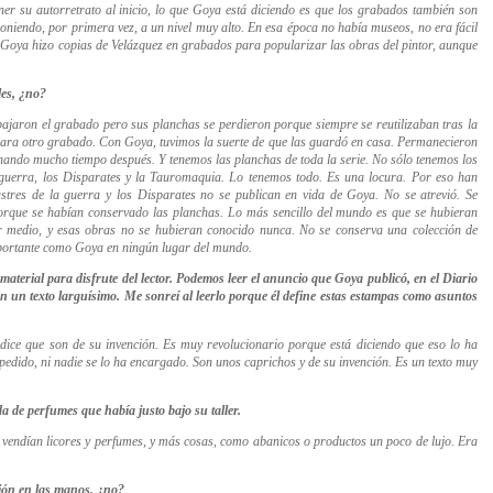
er su autorretrato al inicio, lo que Goya está diciendo es que los grabados también son
oniendo, por primera vez, a un nivel muy alto. En esa época no había museos, no era fácil
. Goya hizo copias de Velázquez en grabados
para popularizar las obras del pintor, aunque
les, ¿no?
abajaron el grabado pero sus planchas se perdieron porque siempre se reutilizaban tras la
 para otro grabado. Con Goya, tuvimos la suerte de que las guardó en casa. Permanecieron
nando mucho tiempo después. Y tenemos las planchas de toda la serie. No sólo tenemos los
guerra, los Disparates y la Tauromaquia. Lo tenemos todo. Es una locura.
Por eso han
stres de la guerra
y los
Disparates
no se publican en vida de Goya. No se atrevió. Se
orque se habían conservado las planchas. Lo más sencillo del mundo es que se hubieran
 medio, y esas obras no se hubieran conocido nunca. No se conserva una colección de
importante como Goya en ningún lugar del mundo.
material para disfrute del lector. Podemos leer el anuncio que Goya publicó, en el Diario
 un texto larguísimo. Me sonreí al leerlo porque él define estas estampas como asuntos
 dice que son de su invención
. Es muy revolucionario porque está diciendo que eso lo ha
 pedido, ni nadie se lo ha encargado. Son unos caprichos y de su invención. Es un texto muy
a de perfumes que había justo bajo su taller.
Allí vendían licores y perfumes, y más cosas, como abanicos o productos un poco de lujo. Era
ción en las manos, ¿no?