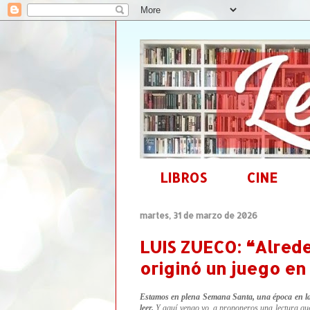
LIBROS
CINE
martes, 31 de marzo de 2026
LUIS ZUECO: ❝Alrede
originó un juego en 
Estamos en plena Semana Santa, una época en la 
leer.
Y aquí vengo yo, a proponeros una lectura que