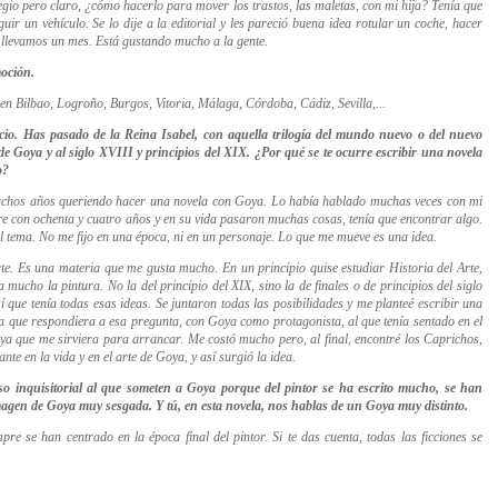
egio pero claro, ¿cómo hacerlo para mover los trastos, las maletas, con mi hija? Tenía que
uir un vehículo. Se lo dije a la editorial y les pareció buena idea rotular un coche, hacer
sí llevamos un mes. Está gustando mucho a la gente.
oción.
en Bilbao, Logroño, Burgos, Vitoria, Málaga, Córdoba, Cádiz, Sevilla,...
cio. Has pasado de la Reina Isabel, con aquella trilogía del mundo nuevo o del nuevo
e Goya y al siglo XVIII y principios del XIX. ¿Por qué se te ocurre escribir una novela
o?
chos años queriendo hacer una novela con Goya. Lo había hablado muchas veces con mi
re con ochenta y cuatro años y en su vida pasaron muchas cosas, tenía que encontrar algo.
el tema. No me fijo en una época, ni en un personaje. Lo que me mueve es una idea.
rte. Es una materia que me gusta mucho. En un principio quise estudiar Historia del Arte,
mucho la pintura. No la del principio del XIX, sino la de finales o de principios del siglo
sí que tenía todas esas ideas. Se juntaron todas las posibilidades y me planteé escribir una
ela que respondiera a esa pregunta, con Goya como protagonista, al que tenía sentado en el
oya que me sirviera para arrancar. Me costó mucho pero, al final, encontré los Caprichos,
te en la vida y en el arte de Goya, y así surgió la idea.
eso inquisitorial al que someten a Goya porque del pintor se ha escrito mucho, se han
magen de Goya muy sesgada. Y tú, en esta novela, nos hablas de un Goya muy distinto.
pre se han centrado en la época final del pintor. Si te das cuenta, todas las ficciones se