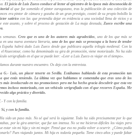
oya.
El juicio de Luis Zueco conduce al lector al epicentro de la época más desconocida de
itorial
al que fue sometido el pintor zaragozano, tras la publicación de una colección de
onces era pintor de cámara y gozaba de un gran prestigio, costeó de su propio bolsillo la
cter satírico
con las que pretendía dejar en evidencia a una sociedad llena de vicios y a
 este asunto, y sobre el proceso de gestación de La maja desnuda,
Zueco escribe una
ya.
as semanas.
Creo que es uno de los autores más agradecidos
, uno de los que más se
ca en una nueva aventura literaria,
uno de los que más se preocupa a la hora de tender
a España habrá dado Luis Zueco desde que publicara aquella trilogía medieval. Con la
e el #zuecotour, como ha denominado su gira de promoción, viene motorizado. No ha sido
ículo serigrafiado en el que se puede lee
r:
«
Leer a Luis Zueco es viajar en el tiempo
».
blamos durante nuestro encuentro. Os dejo con la entrevista.
sa G.-
Luis, un placer tenerte en Sevilla. Estábamos hablando de esta promoción tan
sa que estás teniendo. La última vez que hablamos te comentaba que eras uno de los
es más involucrado en tus promociones pero me ha hecho gracia descubrir que esta vez
nemos incluso motorizado, con un vehículo serigrafiado con el que recorres España. Me
ecido algo práctico y divertido.
.- Y con la familia.
Sí, y con la familia.
 Ha sido un paso más. No sé qué será lo siguiente. Todo ha sido precisamente por lo que
abas, por la gira anterior, que fue tan intensa. No se me hicieron difíciles los viajes pero
fue estar sin mi hija y sin mi mujer. Pensé que eso no podía volver a ocurrir. ¿Cómo podía
ionarlo? Pues viajando juntos. Mi hija es todavía pequeña. Tiene cinco años y puede faltar