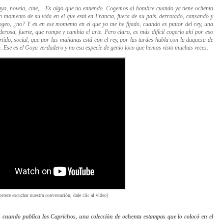
yo, novela, cine,... Es algo que no entiendo. Cogemos al hombre cuando ya tiene ochenta
n momento de su vida en el que está en Francia, fuera de su país, derrotado, cansando y
eo, ¿no? Y es en ese momento en el que yo me he fijado, cuando es pintor del rey, una
erosa, fuerte, que rompe y cambia el arte. Pero claro, es más difícil cogerlo ahí por eso
tido, social, que por las maña
nas está con
el rey, por las tardes habla con la duquesa de
 Ese es el Goya verdadero y no esa especie de ge
nio loco que hemos visto muchas veces.
petece escuchar nuestra conversación, dale clic al vídeo]
 cuando publica los Caprichos, una colección de ochenta estampas que lo colocó en el