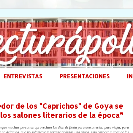
ENTREVISTAS
PRESENTACIONES
IN
dor de los "Caprichos" de Goya se
los salones literarios de la época❞
que muchas personas aprovechan los días de fiesta para desconectar, para viajar, para
 no defrauda, que no solamente te permite revisitar una época, sino conocer a unos de los