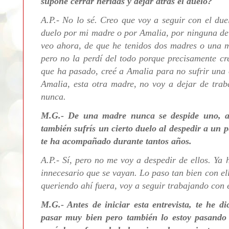
supone cerrar heridas y dejar atrás el duelo?
A.P.-
No lo sé. Creo que voy a seguir con el du
duelo por mi madre o por Amalia, por ninguna de l
veo ahora, de que he tenidos dos madres o una m
pero no la perdí del todo porque precisamente cr
que ha pasado, creé a Amalia para no sufrir u
na 
Amalia, esta otra madre, no voy a dejar de trab
nunca.
M.G.- De una madre nunca se despide uno, au
también sufrís un cierto duelo al despedir a un 
te ha acompañado durante
tantos años.
A.P.- Sí, pero no me voy a despedir de ellos. Ya
innecesario que se vayan. Lo paso tan bien con ell
queriendo ahí fuera, voy a seguir trabajando con e
M.G.- Antes de iniciar esta entrevista, te he d
pasar muy bien pero también lo estoy pasando