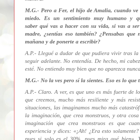
M.G.- Pero a Fer, el hijo de Amalia, cuando ve 
miedo. Es un sentimiento muy humano y qu
saber
qué vas a hacer con su vida, si vas a ser
madre, ¿sentías eso también? ¿Pensabas que n
mañana y de ponerte a escribir?
A.P.- Llegué a dudar de que pudiera vivir tras l
seguir adelante. No entendía. De hecho, mi cabe
esté. No entiendo muy bien que no aparezca nunca
M.G.- No la ves pero sí la sientes. Eso es lo que 
A.P.- Claro. A ver, es que uno es más fuerte de 
que creemos, mucho más resiliente y más resi
situaciones, las imaginamos mucho más
catastró
la imaginación, que crea monstruos, y otra cosa
imaginación que crea monstruos es que cuan
experiencia y dices:
«
¡Ah! ¿Era esto solamente?
pues si solo es el 30%, pues mira qué bien
»
. 