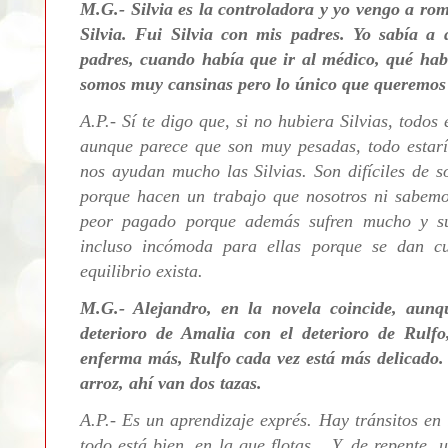
M.G.- Silvia es la controladora y yo vengo a ro
Silvia. Fui Silvia con mis padres. Yo sabía a 
padres, cuando había que ir al médico, qué hab
somos muy cansinas pero lo único que queremos 
A.P.- Sí te digo que, si no hubiera Silvias, todos 
aunque parece que son muy pesadas, todo estarí
nos ayudan mucho las Silvias. Son difíciles de 
porque hacen un trabajo que nosotros ni sabemo
peor pagado porque además sufren mucho y s
incluso incómoda para ellas porque se dan c
equilibrio exista.
M.G.- Alejandro, en la novela coincide, aunq
deterioro de Amalia con el deterioro de Rulf
enferma más, Rulfo cada vez está más delicado. E
arroz, ahí van dos tazas.
A.P.- E
s un aprendizaje exprés. Hay tránsitos en
todo está bien, en la que flotas... Y, de repente