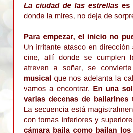
La ciudad de las estrella
s
es 
donde la mires, no deja de sorpr
Para empezar, el inicio no pu
Un irritante atasco en direcció
cine, allí donde se cumplen 
atr
e
ven a soñar, se convier
musical
que nos adelant
a
la cal
vamos a encontrar.
En una sol
varias decenas de bailarines t
La secuencia está magist
ralmen
con tomas inf
erior
es y superiore
cá
mara baila como baila
n los