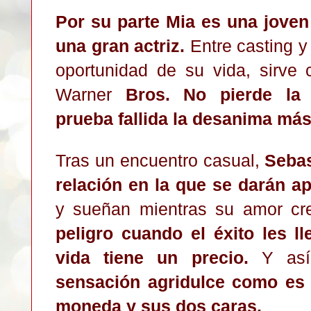
P
o
r su parte Mia es una jove
una gran actriz.
Entre casting y 
oportunidad de su vida, sirve 
Warne
r
Bros. No pierde la
prueba fallida la de
s
anima más
Tras un encuentro casual
,
Sebas
relación en la que se darán a
y sueñan mientras su amor c
peligro cuando el éxito les l
vida tiene un pre
cio.
Y así
sensación agridulce como es
moneda y sus dos caras.