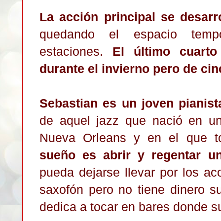
La acción principal se de
sarr
quedando el espacio tempo
estaciones.
El
último cuarto
durante el invierno pero de ci
Seba
stian es un joven pianist
de
aquel jazz que nació en u
Nu
eva Orleans
y en el que t
sueño es abrir y regentar un
pueda dejar
se
llevar por los a
saxofón pero no tiene dinero su
dedica a tocar en bares donde su