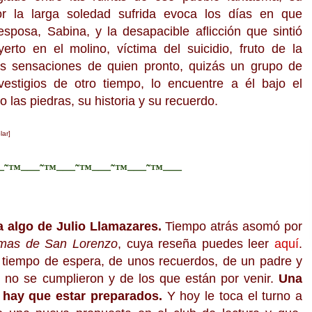
r la larga soledad sufrida evoca los días en que
sposa, Sabina, y la desapacible aflicción que sintió
rto en el molino, víctima del suicidio, fruto de la
as sensaciones de quien pronto, quizás un grupo de
estigios de otro tiempo, lo encuentre a él bajo el
las piedras, su historia y su recuerdo.
lar]
—˜™–—˜™–—˜™–—˜™–—˜™–—
a algo de Julio Llamazares.
Tiempo atrás asomó por
imas de San Lorenzo
, cuya reseña puedes leer
aquí
.
 tiempo de espera, de unos recuerdos, de un padre y
e no se cumplieron y de los que están por venir.
Una
e hay que estar preparados.
Y hoy le toca el turno a