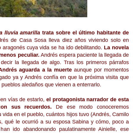
a lluvia amarilla
trata sobre el último habitante de
és de Casa Sosa lleva diez años viviendo solo en
eo aragonés cuya vida se ha ido debilitando.
La novela
menos peculiar.
Andrés espera paciente la llegada de
decir la llegada de algo. Tras los primeros párrafos
Andrés aguarda a la muerte
aunque por momentos
gado ya y Andrés confía en que la próxima visita que
s pueblos aledaños que vienen a enterrarlo.
en vías de estarlo,
el protagonista narrador de esta
on sus recuerdos.
De ese modo conoceremos
vida en el pueblo, cuántos hijos tuvo (Andrés, Camilo
os, qué le ocurrió a su esposa Sabina y cómo, poco a
han ido abandonando paulatinamente Ainielle, ese