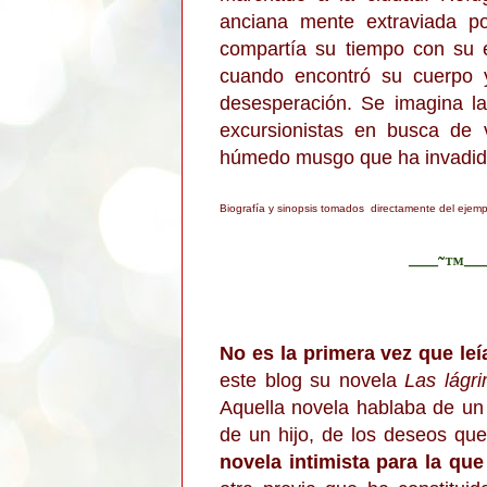
anciana mente extraviada po
compartía su tiempo con su e
cuando encontró su cuerpo ye
desesperación. Se imagina l
excursionistas en busca de v
húmedo musgo que ha invadido 
Biografía y sinopsis tomados directamente del ejemp
–—˜™–
No es la primera vez que leí
este blog su novela
Las lágr
Aquella novela hablaba de un
de un hijo, de los deseos qu
novela intimista para la qu