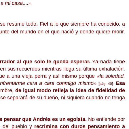
a mi casa,...
».
se resume todo. Fiel a lo que siempre ha conocido, a
punto del mundo en el que nació y donde quiere morir.
rador al que solo le queda esperar.
Ya nada tiene
n sus recuerdos mientras llega su última exhalación.
e a una vieja perra y así mismo porque
«
la soledad,
enfrentarme cara a cara conmigo mismo
»
Esa
[pág. 40].
nombre,
de igual modo refleja la idea de fidelidad de
e separará de su dueño, ni siquiera cuando no tenga
.
 pensar que Andrés es un egoísta.
No entiende por
o del pueblo y
recrimina con duros pensamiento a