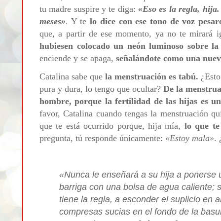
tu madre suspire y te diga:
«Eso es la regla, hija.
meses»
. Y te
lo dice con ese tono de voz pesar
que, a partir de ese momento, ya no te mirará i
hubiesen colocado un neón luminoso sobre la
enciende y se apaga,
señalándote como una nuev
Catalina sabe que
la menstruación es tabú.
¿Esto 
pura y dura, lo tengo que ocultar?
De la menstrua
hombre, porque la fertilidad de las hijas es u
favor, Catalina cuando tengas la menstruación quí
que te está ocurrido porque, hija mía,
lo que te
pregunta, tú responde únicamente:
«Estoy mala»
.
«Nunca le enseñará a su hija a ponerse un
barriga con una bolsa de agua caliente; s
tiene la regla, a esconder el suplicio en 
compresas sucias en el fondo de la basu