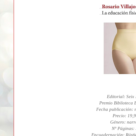
Editorial: Seix
Premio Biblioteca 
Fecha publicación: 
Precio: 19,
Género: narr
Nº Páginas:
Encuadernación: Rústi