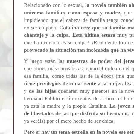
Relacionado con lo sexual,
la novela también ah
universo familiar, como esposa y madre
, que 
impidiendo que el cabeza de familia tenga conoci
no ser culpada.
Catalina cree que su familia man
chantaje y la culpa. Esta última estará muy pr
que ha ocurrido es su culpa? ¿Realmente lo que
provocado la situación tan incómoda que ha v
Y luego están las
muestras de poder del jera
cuestiones más surrealistas, como el orden en el 
esa familia, como todas las de la época (me gus
tiene privilegios de cuna frente a la mujer.
Esa
y de las hijas
quedarán muy patentes en la nove
hermano Pablito están exentos de arrimar el homb
ya está la madre y la propia Catalina.
La joven 
de libertades de las que disfruta su hermano,
m
ya veréis) por el mero hecho de ser chica.
Pero si hay un tema estrella en la novela ese s