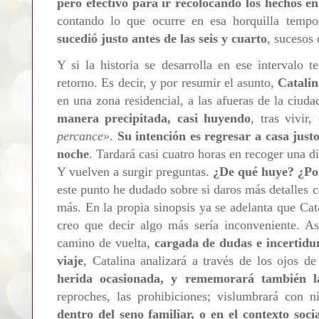
pero efectivo para ir recolocando los hechos en
contando lo que ocurre en esa horquilla tempo
sucedió justo antes de las seis y cuarto
, sucesos 
Y si la historia se desarrolla en ese intervalo 
retorno. Es decir, y por resumir el asunto,
Catalin
en una zona residencial, a las afueras de la ciuda
manera precipitada, casi huyendo
, tras vivir
percance
»
.
Su intención es regresar a casa justo
noche
. Tardará casi cuatro horas en recoger una d
Y vuelven a surgir preguntas.
¿De qué huye? ¿Por
este punto he dudado sobre si daros más detalles c
más. En la propia sinopsis ya se adelanta que Cat
creo que decir algo más sería inconveniente. As
camino de vuelta,
cargada de dudas e incertid
viaje
, Catalina analizará a través de los ojos d
herida ocasionada, y rememorará también la
reproches, las prohibiciones; vislumbrará con n
dentro del seno familiar, o en el contexto soci