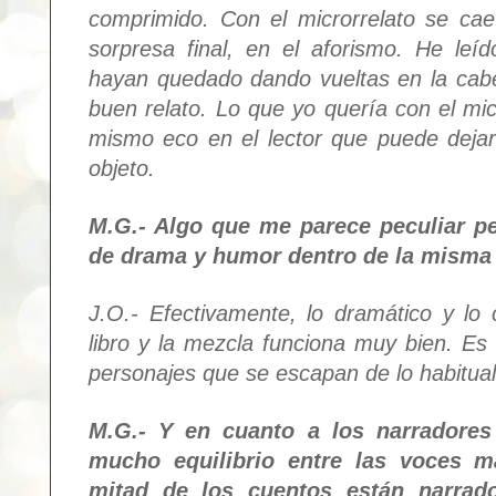
comprimido.
Con el microrrelato se cae
sorpresa final
, en el aforismo. He leí
hayan quedado dando vueltas en la cab
buen relato. Lo que
yo quería
con el mi
c
mismo eco
e
n el lector que puede deja
objeto.
M.G.- Algo que me parece peculiar p
de d
rama y hu
mor dentro de la misma h
J.O.-
Efectivame
nte, l
o dramático y lo
libro
y la mezcla funciona muy bien. Es e
personajes que se escapan de lo habitual
M.G.- Y en cuanto a los
narradores
mucho equ
ilibrio entre las voces
m
mitad de los cuentos están narrad