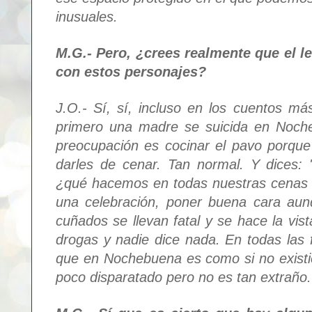
inusuales.
M.G.- Pero
, ¿crees realmente qu
e
el l
con e
stos personajes?
J
.
O.- Sí, sí
,
incluso en los cuentos más
primero una madre se suicida
en
Noc
h
preocupación es cocinar el pavo p
orque
darles de cenar. Tan normal. Y dices: '
¿qué hacemos en todas nuestras cena
s
una celebración, poner buena cara aun
cuñados se llevan fatal y se hace la vist
d
rogas y nadie dice n
ada
. En todas las
que en Nochebuena es como si no e
xist
poco disparatado pero no es tan extraño.