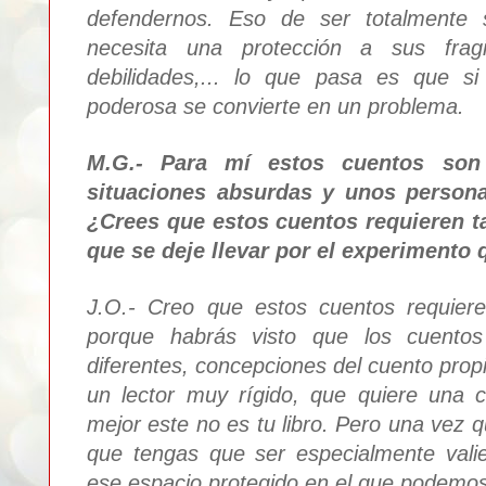
d
efender
nos. Eso de ser tot
almente 
necesita u
na protección a sus fra
g
debilidades,... lo
que pasa es que si
poderosa se convierte en
un problema.
M.G.-
Para m
í
estos cuentos son 
situaciones absurdas y unos persona
¿Crees que estos cuentos requieren ta
que se deje llevar por el
experimento
q
J
.O.-
Creo que estos cuentos re
quie
porque ha
brás visto que los cuentos 
diferentes, concepciones del cuento propi
un lector muy rígido, que quiere una 
mejor este no es tu libro. Pero una vez q
que tengas que ser especialmente valie
ese espacio protegido en el que podem