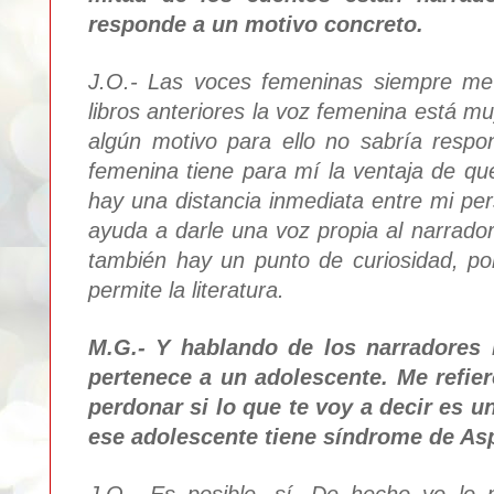
res
ponde a un motivo conc
reto
.
J.O.-
La
s voces femeninas siempre me
libros anteriores la voz femeni
na está mu
algún
motivo para ello no sabría respo
femenina
tiene para mí
la ventaja de q
hay una dist
ancia inmediata entre mi pe
ayuda a darle una voz
pro
pia al narrado
también hay un punto de curiosidad, po
permite la literatura.
M.G.- Y hablando de los
narradores
perten
ece a un a
dolescente. Me refie
perdonar si lo que te voy a decir es u
ese
adolescente
tiene síndrome de Asp
J.O.- E
s posible, sí
. De hecho yo
lo 