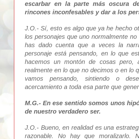
escarbar en la parte más oscura d
rincones inconfesables y dar a los per
J.O.- Sí, esto es algo que ya he hecho
o
los personajes que uno normalmente no
has dado cuenta
que
a
veces la narr
personaje está pensand
o
, en lo que es
hacemos un montón de cosas pero,
realmente
en lo que no deci
mos o en lo 
vamos pen
sando
, si
ntiendo o des
acercamiento a toda esa parte que gene
M.G.- En ese sentido somo
s unos hi
p
de nuestro verdadero ser.
J.O.-
Bueno, en realidad es una estr
a
teg
razonable
. No hay que moralizarlo.