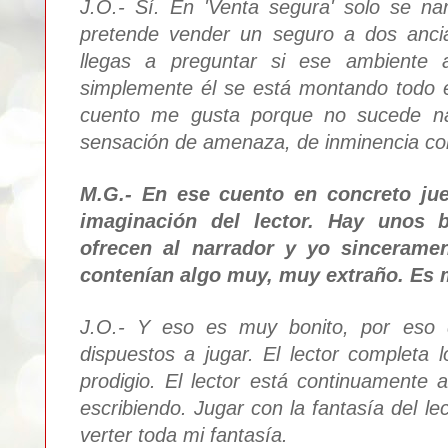
J.O.- Sí
.
En 'Venta segura' so
lo se na
pre
tende vender un seguro a dos anci
l
legas
a
preguntar si ese ambiente 
s
implem
ente él se está mont
ando todo 
cuento me gusta porque no sucede n
sensación de amenaza, de inminencia con
M.G.- E
n ese cuento en concreto j
i
maginación del
lector. Hay unos
ofrecen al narrador y yo sinceram
contenían algo m
uy,
muy
extraño. Es 
J.O.
- Y eso es muy
bonito
, por e
so 
dispuestos a jugar
. El lector completa l
prodigio
. El lector está continuamente 
es
cribiendo.
Jugar con la fantasía del l
verter toda mi fantasía.