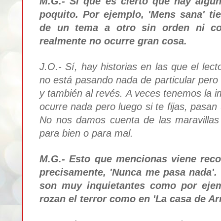
M.G.- Sí que e
s cierto que hay alg
poquito.
P
or ejemplo,
'
Mens sana' ti
de un tema a otro sin orden ni c
realmente no
ocurre
gran cosa.
J.O.- Sí, hay historias en las que el lec
no está pasando nada de particular pero
y también al rev
és.
A veces tenemos la i
ocurre nada pero luego si te fijas,
pasan
N
o
nos damos cuenta de las maravillas
para bien o para mal.
M.G.- Esto que mencionas viene reco
precisamente, 'Nunca me pasa nada'
.
son muy inquietantes co
mo por ejem
rozan el terror como en
'La casa de A