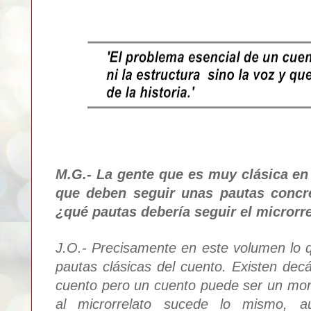
M.G.-
L
a
gente que es muy clásica en
que de
ben se
guir unas pautas concr
¿qué pautas debería seguir el microrr
J.O.- Precisamente en este volumen lo 
pautas cl
ásicas del cuento.
Exi
sten decá
cuento
pero un cuento puede ser un mon
al microrrelato sucede
lo mismo, 