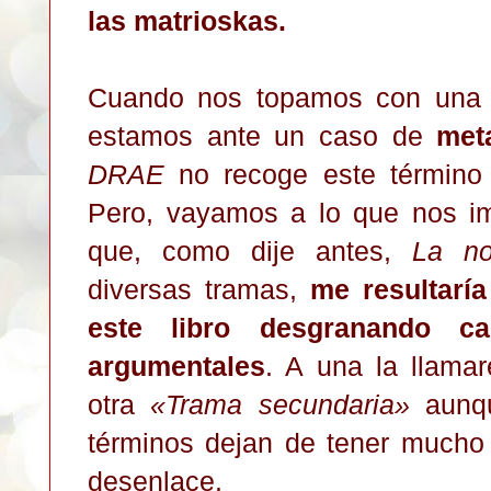
las matrioskas.
Cuando nos topamos con una n
estamos ante un caso de
meta
DRAE
no recoge este término 
Pero, vayamos a lo que nos im
que, como dije antes,
La n
diversas tramas,
me resultaría
este libro desgranando c
argumentales
. A una la llama
otra
«
Trama secundaria
»
aunqu
términos dejan de tener mucho 
desenlace.