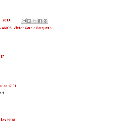
2, 2013
VARIOS
,
Víctor García Barquero
:17
a las 17:31
 :)
 las 19:38