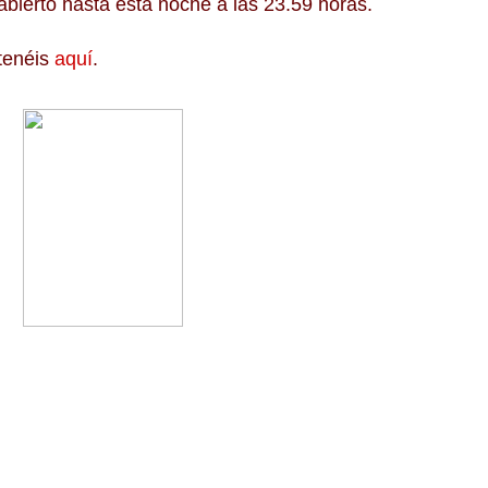
abierto hasta esta noche a las 23.59 horas.
 tenéis
aquí
.