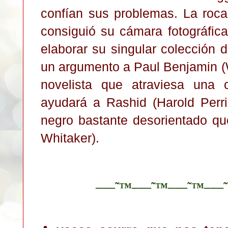
confían sus problemas. La roc
consiguió su cámara fotográfic
elaborar su singular colección de
un argumento a Paul Benjamin (W
novelista que atraviesa una c
ayudará a Rashid (Harold Perri
negro bastante desorientado qu
Whitaker).
–—˜™–—˜™–—˜™–—