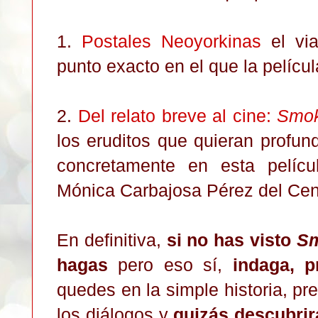
1.
Postales Neoyorkinas
el via
punto exacto en el que la películ
2.
Del relato breve al cine:
Smo
los eruditos que quieran profun
concretamente en esta pelícu
Mónica Carbajosa Pérez del Cent
En definitiva,
si no has visto
S
hagas
pero eso sí,
indaga, p
quedes en la simple historia, pre
los diálogos y
quizás descubrir