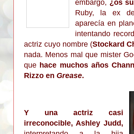
embargo,
¿os su
Ruby, la ex d
aparecía en plan
intentando reco
actriz cuyo nombre (
Stockard C
nada. Menos mal que mister Go
que
hace muchos años Channin
Rizzo en
Grease
.
Y una actriz casi
irreconocible, Ashley Judd,
interpretando a la hija