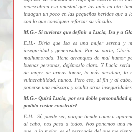
redescubren esa amistad que las unía en otro tie
indagan un poco en las pequeñas heridas que a l
con lo que consiguen reforzar su vínculo.
M.G.- Si tuvieras que definir a Lucía, Isa y a Gl
E.H.- Diría que Isa
es una mujer serena y m
inseguridad y generosidad. Por su parte, Glori
malhumorada. Tiene arranques de mal humor per
buenas personas, dejémoslo claro. Y Lucía sería
de mujer de armas tomar, la más decidida, la m
vulnerabilidad, nunca. Pero eso, al fin y al cabo
ponerse una máscara y oculta otras inseguridades
M.G.- Quizá Lucía, por esa doble personalidad q
podido costar construir?
E.H.-
Sí, puede ser,
porque tiende como a aparenta
al cabo, nos pasa a todos. Nos ponemos
una má
que, a lo mejor, es el personaje del que me sien