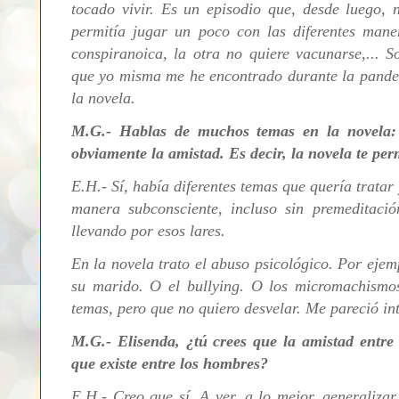
tocado vivir. Es un episodio que, desde luego,
permitía jugar un poco con las diferentes ma
conspiranoica, la otra no quiere vacunarse,... S
que yo misma me he encontrado durante la pandem
la novela.
M.G.- H
ablas de muchos temas en la novela: 
obviamente la amistad. Es decir, la novela te per
E.H.-
Sí, había diferentes temas que quería tratar
manera subconsciente, incluso sin premeditació
llevando por esos lares.
En la novela trato el abuso psicológico. Por ejem
su marido. O el bullying. O los micromachismos
temas, pero que no quiero desvelar. Me pareció int
M.G.- Elisenda, ¿t
ú crees que la amistad entre
que existe entre los hombres?
E.H.- Creo que sí. A ver, a lo mejor, generaliza