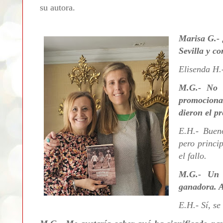
su autora.
Marisa G.-
Sevilla y co
Elisenda H.
M.G.- No s
promocionar
dieron el p
E.H.- Bueno
pero princi
el fallo.
M.G.- Un 
ganadora. A
E.H.- Sí, se