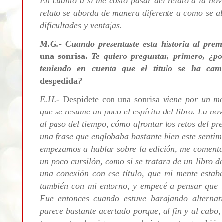
En cuanto a si me costó pasar del relato a la nov
relato se aborda de manera diferente a como se a
dificultades y ventajas.
M.G.- Cuando presentaste esta historia al premi
una sonrisa.
Te quiero preguntar, primero, ¿po
teniendo en cuenta que el título se ha cam
despedida
?
E.H.-
Despídete con una sonrisa
viene por un mo
que se resume un poco el espíritu del libro. La no
al paso del tiempo, cómo
afrontar los retos del pr
una frase que englobaba bastante bien este sentimi
empezamos a hablar sobre la edición, me comentar
un poco cursilón, como si se tratara de un libro d
una conexión con ese título, que mi mente estab
también con mi entorno, y empecé a pensar que l
Fue entonces cuando estuve barajando alterna
parece bastante acertado porque, al fin y al cabo,