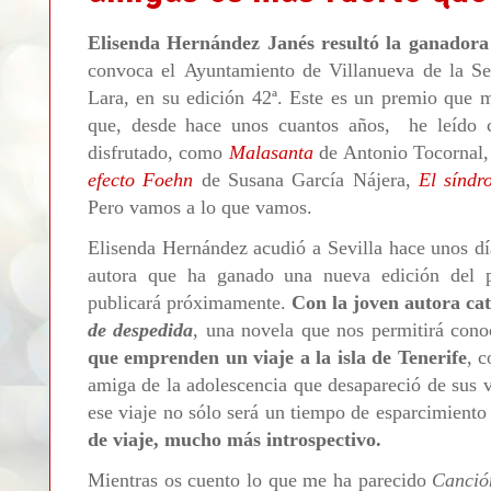
Elisenda Hernández Janés resultó la ganadora
convoca el
Ayuntamiento de Villanueva de la Se
Lara, en su edición 42ª. Este es un premio que 
que, desde hace unos cuantos años, he leído ca
disfrutad
o
, como
Malasanta
de Antonio Tocornal
efecto Foehn
de Susana García Nájera,
El síndr
Pero vamos a lo que vamos.
Elisenda Hernández acudió a Sevilla hace unos dí
autora que ha ganado una nueva edición del p
publicará próximamente.
Con la joven autora ca
de despedida
, una novela que nos permitirá con
que emprenden un viaje a la isla de Tenerife
, c
amiga de la adolescencia que desapareció de sus 
ese viaje no sólo será un tiempo de esparcimiento
de viaje, mucho más introspectivo.
Mientras os cuento lo que me ha parecido
Canció