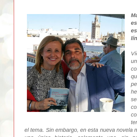
Ma
es
es
lí
Ví
un
co
qu
pe
he
se
co
co
te
el tema. Sin embargo, en esta nueva novela m