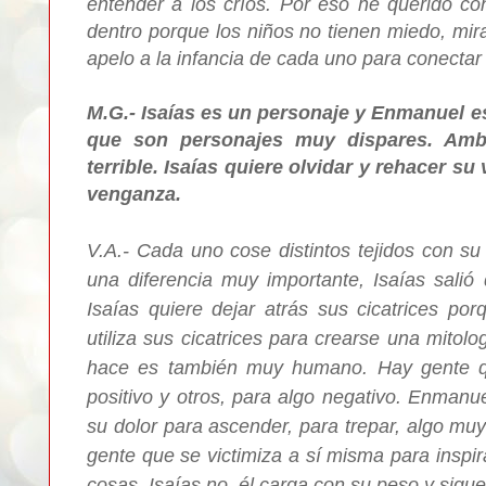
entender a los críos. Por eso he querido co
dentro porque los niños no tienen miedo, mi
apelo a la infancia de cada uno para conectar 
M.G.- Isaías es un personaje y Enmanuel e
que son personajes muy dispares. Amb
terrible. Isaías quiere olvidar y rehacer s
venganza.
V.A.- Cada uno cose distintos tejidos con su
una diferencia muy importante, Isaías sal
Isaías quiere dejar atrás sus cicatrices p
utiliza sus cicatrices para crearse una mitolog
hace es también muy humano. Hay gente que 
positivo y otros, para algo negativo. Enmanue
su dolor para ascender, para trepar, algo m
gente que se victimiza a sí misma para inspir
cosas. Isaías no, él carga con su peso y sigue