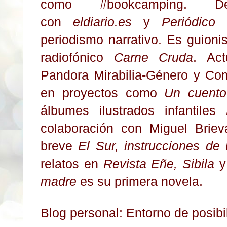
como #bookcamping. D
con
eldiario.es
y
Periódico 
periodismo narrativo. Es guioni
radiofónico
Carne Cruda
. Ac
Pandora Mirabilia-Género y Com
en proyectos como
Un cuento
álbumes ilustrados infantiles
colaboración con Miguel Brieva
breve
El Sur, instrucciones de
relatos en
Revista Eñe, Sibila
madre
es su primera novela.
Blog personal: Entorno de posibi