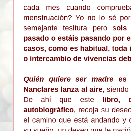
cada mes cuando comprueb
menstruación? Yo no lo sé po
semejante tesitura pero s
ois
pasado o estáis pasando por e
casos, como es habitual, toda
o intercambio de vivencias deb
Quién quiere ser madre
es u
Nanclares lanza al aire,
siendo 
De ahí que este
libro,
autobiográfico
, recoja su dese
el camino que está andando y 
su sueño, un deseo que le naci