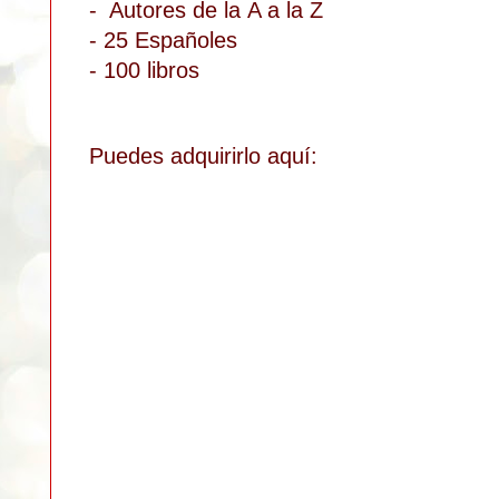
- A
utores de la
A a la Z
- 25 Españoles
- 100 libros
Puedes a
dquirirlo aqu
í: