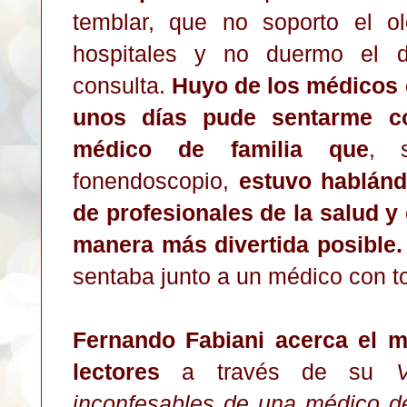
te
mblar, que no s
opor
to el o
hospitales y no duer
mo el
d
consulta.
Huyo de los médicos 
unos días pude sentarme c
médico de familia que
, 
fonendoscopio,
estuvo hablánd
de profesionales de la salud y
manera más divertida posible.
sentaba junto a un médico con tot
Fernando Fabiani acerca el m
lectores
a través de su
inconfesables de una médico de