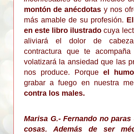
montón de anécdotas
y nos of
más a
mabl
e de su profesión
.
El
e
n est
e libro ilustra
do
cuya lect
aliviará el dolor de cabez
contra
ctura que te acompaña
volatizará la ansiedad que las p
nos produce. P
orque
el humo
grabar a
fuego en nuestra m
contra los males.
Marisa G.- Fernando no paras 
cosas. Además de ser médi