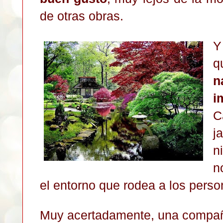
de otras obras.
Y
q
n
i
C
j
n
n
el entorno que rodea a los pers
Muy acertadamente, una compa