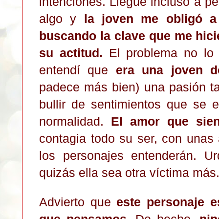
intenciones. Llegué incluso a 
algo y
la joven me obligó a 
buscando la clave que me hici
su actitud.
El problema no lo t
entendí que
era una joven d
padece más bien) una pasión ta
bullir de sentimientos que se 
normalidad.
El amor que sien
contagia todo su ser, con unas a
los personajes entenderán. U
quizás ella sea otra víctima más
Advierto que
este personaje 
que pensamos.
De hecho,
nin