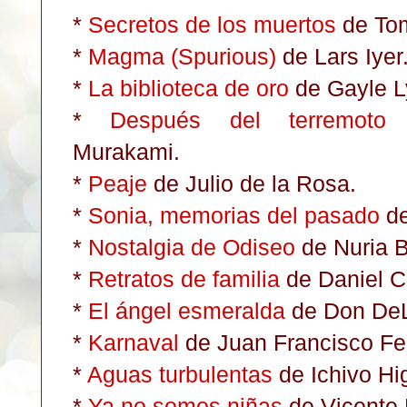
*
Secretos de los muertos
de To
*
Magma (Spurious)
de Lars Iyer
*
La biblioteca de oro
de Gayle L
*
Después del terremoto
d
Murakami.
*
Peaje
de Julio de la Rosa.
*
Sonia, memorias del pasado
de
*
Nostalgia de Odiseo
de Nuria B
*
Retratos de familia
de Daniel C
*
El ángel esmeralda
de Don DeLi
*
Karnaval
de Juan Francisco Fe
*
Aguas turbulentas
de Ichivo Hi
*
Ya no somos niñas
de Vicente 