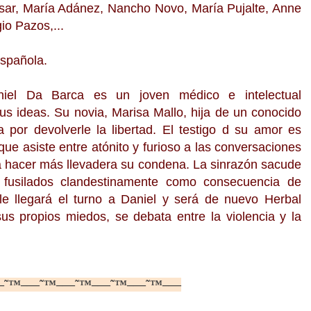
Tosar, María Adánez, Nancho Novo, María Pujalte, Anne
io Pazos,...
Española.
aniel Da Barca es un joven médico e intelectual
us ideas. Su novia, Marisa Mallo, hija de un conocido
a por devolverle la libertad. El testigo d su amor es
ue asiste entre atónito y furioso a las conversaciones
a hacer más llevadera su condena. La sinrazón sacude
 fusilados clandestinamente como consecuencia de
 le llegará el turno a Daniel y será de nuevo Herbal
us propios miedos, se debata entre la violencia y la
—˜™–—˜™–—˜™–—˜™–—˜™–—