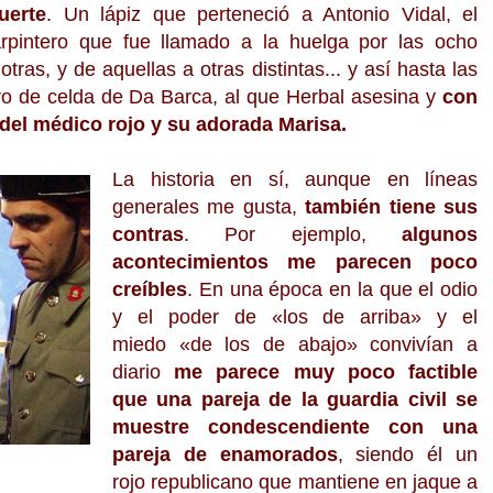
uerte
. Un lápiz que perteneció a Antonio Vidal, el
rpintero que fue llamado a la huelga por las ocho
as, y de aquellas a otras distintas... y así hasta las
o de celda de Da Barca, al que Herbal asesina y
con
o del médico rojo y su adorada Marisa.
La historia en sí, aunque en líneas
generales me gusta,
también tiene sus
contras
. Por ejemplo,
algunos
acontecimientos me parecen poco
creíbles
. En una época en la que el odio
y el poder de
«
los de arriba
»
y el
miedo
«
de los de abajo
»
convivían a
diario
me parece muy poco factible
que una pareja de la guardia civil se
muestre condescendiente con una
pareja de enamorados
, siendo él un
rojo republicano que mantiene en jaque a