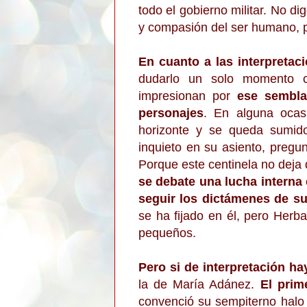
todo el gobierno militar. No d
y compasión del ser humano, p
En cuanto a las interpretac
dudarlo un solo momento
impresionan por
ese sembla
personajes
. En alguna ocas
horizonte y se queda sumid
inquieto en su asiento, preg
Porque este centinela no deja
se debate una lucha interna 
seguir los dictámenes de su
se ha fijado en él, pero Herb
pequeños.
Pero si de interpretación ha
la de María Adánez.
El prim
convenció su sempiterno halo