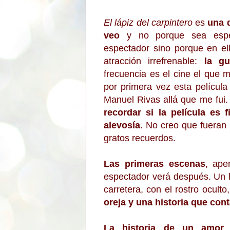
El lápiz del carpintero
es
una 
veo
y no porque sea espec
espectador sino porque en e
atracción irrefrenable:
la gu
frecuencia es el cine el que 
por primera vez esta pelícu
Manuel Rivas allá que me fui
recordar si la película es 
alevosía
. No creo que fuera
gratos recuerdos.
Las primeras escenas
, ape
espectador verá después. Un
carretera, con el
rostro oculto
oreja y una historia que cont
La historia de un amor 