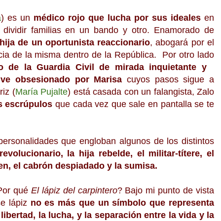
a
) es un
médico rojo que lucha por sus ideales
en
ividir familias en un bando y otro. Enamorado de
hija de un oportunista reaccionario
, abogará por el
cia de la misma dentro de la República. Por otro lado
o de la Guardia Civil de mirada inquietante y
ive obsesionado por Marisa
cuyos pasos sigue a
iz (
María Pujalte
) está casada con un falangista, Zalo
s escrúpulos
que cada vez que sale en pantalla se te
personalidades que engloban algunos de los distintos
revolucionario, la hija rebelde, el militar-títere, el
en, el cabrón despiadado y la sumisa.
Por qué
El lápiz del carpintero
? Bajo mi punto de vista
e lápiz
no es más que un símbolo que representa
 libertad, la lucha, y la separación entre la vida y la