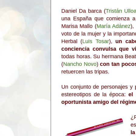
Daniel Da barca (
Tristán Ullo
una España que comienza a d
Marisa Mallo (
María Adánez
),
voto de la mujer y la importan
Herbal (
Luis Tosar
),
un cab
conciencia convulsa que v
todas horas. Su hermana Beatr
(
Nancho Novo
)
con tan poco
retuercen las tripas.
Un conjunto de personajes y 
estereotipos de la época:
el 
oportunista amigo del régim
¿
es
la