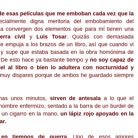
de esas películas que me emboban cada vez que la
ialmente digna meritoria del embobamiento del
lla convergen dos elementos que para mí tienen una
erra civil
y
Luis Tosar
. Quizás con demasiada
me empuja a los brazos de un libro, así que cuando vi
la y supe que estaba basada en la obra homónima de
. De esto hace ya bastante tiempo y
no soy capaz de
fiel al libro o bien lo adultera con nocturnidad y
n muy dispares porque de ambos he guardado siempre
nas unos minutos,
sirven de antesala
a lo que el
 hombre enfermizo,
sentado a la barra de un burdel de
, un cigarro en la mano,
un lápiz rojo apoyado en la
ar.
en tiempos de guerra.
Uno de esos amores