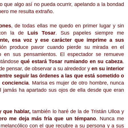
igo que algo así no pueda ocurrir, apelando a la bondad
ero me resulta extraño.
iones
, de todas ellas me quedo en primer lugar y sin
 con la de
Luis Tosar
. Sus papeles siempre me
nte, esa voz y ese carácter que imprime a sus
ión produce pavor cuando pierde su mirada en el
o en sus pensamientos. El espectador se remueve
untándose
qué estará Tosar rumiando en su cabeza
.
 de pensar, de observar a su alrededor y
en su interior
entre seguir las órdenes a las que está sometido o
 conciencia
. Marisa es mujer de otro hombre, nunca
al jamás ha apartado sus ojos de ella desde que eran
y que hablar,
también lo haré de la de Tristán Ulloa y
ero me deja más fría que un témpano
. Nunca me
 melancólico con el que recubre a su persona y a sus