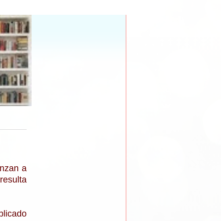
enzan a
resulta
blicado