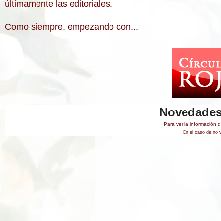
últimamente las editoriales.
Como siempre, empezando con...
Novedade
Para ver la información d
En el caso de no 