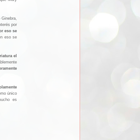
e Ginebra,
nterés por
or eso se
 en eso se
riatura el
ablemente
eramente
solamente
como único
mucho es