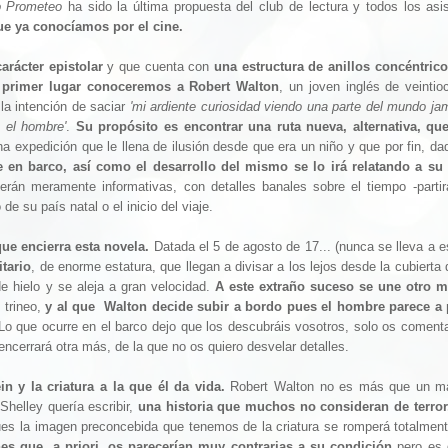
o Prometeo
ha sido la última propuesta del club de lectura y todos los asis
que ya conocíamos por el cine.
arácter epistolar
y que cuenta con
una estructura de anillos concéntric
primer lugar conoceremos a Robert Walton
, un joven inglés de veintio
 la intención de saciar
'mi ardiente curiosidad viendo una parte del mundo ja
 el hombre'
.
Su propósito es encontrar una ruta nueva, alternativa, qu
a expedición que le llena de ilusión desde que era un niño y que por fin, d
e en barco, así como el desarrollo del mismo se lo irá relatando a s
erán meramente informativas, con detalles banales sobre el tiempo -parti
de su país natal o el inicio del viaje.
que encierra esta novela.
Datada el 5 de agosto de 17... (nunca se lleva a e
itario
, de enorme estatura, que llegan a divisar a los lejos desde la cubierta 
e hielo y se aleja a gran velocidad.
A este extraño suceso se une otro m
trineo,
y al que Walton decide subir a bordo pues el hombre parece a
o que ocurre en el barco dejo que los descubráis vosotros, solo os comenta
 encerrará otra más, de la que no os quiero desvelar detalles.
n y la criatura a la que él da vida.
Robert Walton no es más que un ma
Shelley quería escribir,
una historia que muchos no consideran de terror
ues la imagen preconcebida que tenemos de la criatura se romperá totalmen
es que, a priori, os parecerían muy contrarias a su condición
pero es 