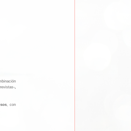
binación
revistas-
,
osos
, con