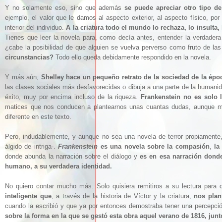
Y no solamente eso, sino que además
se puede apreciar otro tipo d
ejemplo, el valor que le damos al aspecto exterior, al aspecto físico, po
interior del individuo.
A la criatura todo el mundo lo rechaza, lo insulta
Tienes que leer la novela para, como decía antes, entender la verdadera
¿cabe la posibilidad de que alguien se vuelva perverso como fruto de las
circunstancias?
Todo ello queda debidamente respondido en la novela.
Y más aún,
Shelley hace un pequeño retrato de la sociedad de la épo
las clases sociales más desfavorecidas o dibuja a una parte de la humani
éxito, muy por encima incluso de la riqueza.
Frankenstein no es solo 
matices que nos conducen a plantearnos unas cuantas dudas, aunque me 
diferente en este texto.
Pero, indudablemente, y aunque no sea una novela de terror propiament
álgido de intriga-.
Frankenstein
es una novela sobre la compasión
,
la
donde abunda la narración sobre el diálogo y
es en esa narración donde
humano, a su verdadera identidad.
No quiero contar mucho más. Solo quisiera remitiros a su lectura para
inteligente que
, a través de la historia de Víctor y la criatura,
nos plan
cuando la escribió y que ya por entonces demostraba tener una percepci
sobre la forma en la que se gestó esta obra aquel verano de 1816, jun