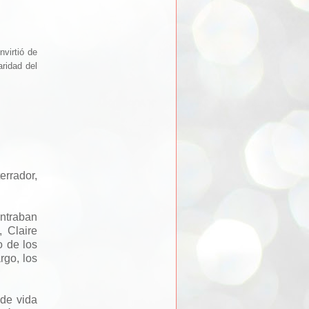
nvirtió de
aridad del
errador,
ontraban
 Claire
o de los
rgo, los
 de vida