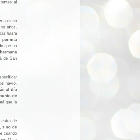
tentes al
os
o dicho
cho años,
más hasta
e permita
ado que ha
u hermana
rá de San
specificar
del navío.
ás al día
 punto de
ré que la
estro de
, sino de
te cuando
que Mary