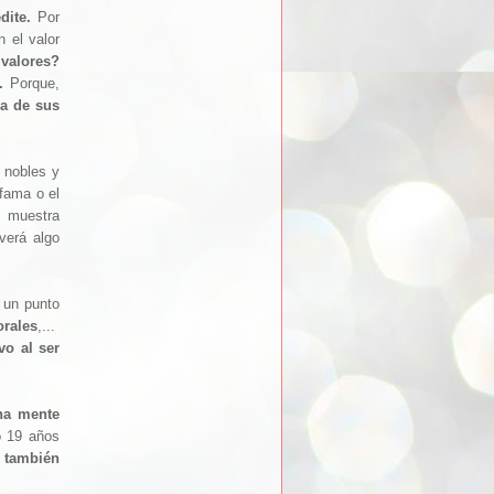
dite.
Por
n el valor
 valores?
.
Porque,
a de sus
s nobles y
fama o el
, muestra
verá algo
 un punto
orales
,...
vo al ser
una mente
o 19 años
 también