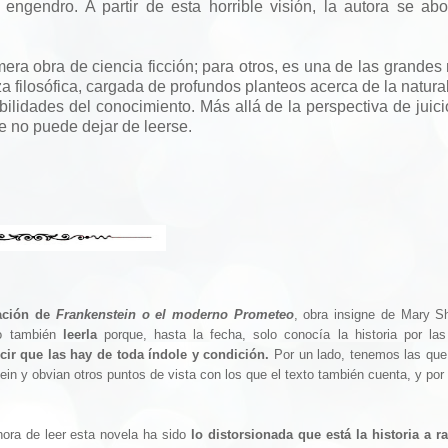
 engendro. A partir de esta horrible visión, la autora se ab
mera obra de ciencia ficción; para otros, es una de las grandes
za filosófica, cargada de profundos planteos acerca de la natura
ibilidades del conocimiento. Más allá de la perspectiva de juici
e no puede dejar de leerse.
cación de
Frankenstein o el moderno Prometeo
, obra insigne de Mary S
no también
leerla
porque, hasta la fecha, solo conocía la historia por las
cir que las hay de toda índole y condición.
Por un lado, tenemos las qu
tein y obvian otros puntos de vista con los que el texto también cuenta, y por 
ra de leer esta novela ha sido
lo distorsionada que está la historia a ra