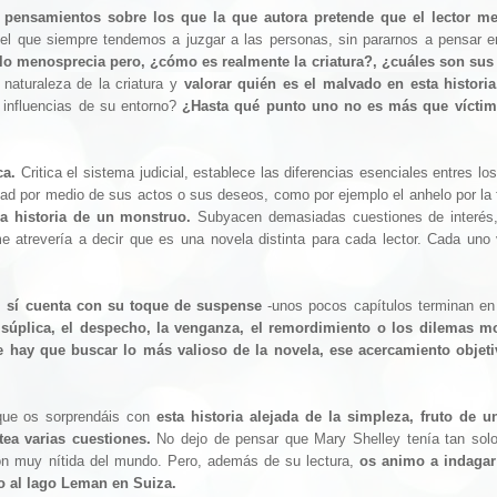
e pensamientos sobre los que la que autora pretende que el lector me
r el que siempre tendemos a juzgar a las personas, sin pararnos a pensar e
, lo menosprecia pero, ¿cómo es realmente la criatura?, ¿cuáles son sus
 naturaleza de la criatura y
valorar quién es el malvado en esta historia
 influencias de su entorno?
¿Hasta qué punto uno no es más que víctim
ca.
Critica el sistema judicial, establece las diferencias esenciales entres lo
dad por medio de sus actos o sus deseos, como por ejemplo el anhelo por la 
la historia de un monstruo.
Subyacen demasiadas cuestiones de interés
atrevería a decir que es una novela distinta para cada lector. Cada uno 
e,
sí cuenta con su toque de suspense
-unos pocos capítulos terminan en
 súplica, el despecho, la venganza, el remordimiento o los dilemas m
 hay que buscar lo más valioso de la novela, ese acercamiento objeti
 que os sorprendáis con
esta historia alejada de la simpleza, fruto de 
tea varias cuestiones.
No dejo de pensar que Mary Shelley tenía tan sol
ón muy nítida del mundo. Pero, además de su lectura,
os animo a indagar
to al lago Leman en Suiza.