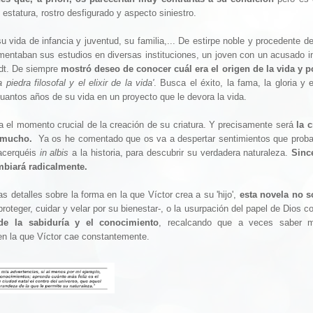
estatura, rostro desfigurado y aspecto siniestro.
vida de infancia y juventud, su familia,... De estirpe noble y procedente d
mentaban sus estudios en diversas instituciones, un joven con un acusado i
tadt. De siempre
mostró deseo de conocer cuál era el origen de la vida y p
iedra filosofal y el elixir de la vida'
. Busca el éxito, la fama, la gloria y
cuantos años de su vida en un proyecto que le devora la vida.
ta el momento crucial de la creación de su criatura. Y precisamente será
la c
s mucho.
Ya os he comentado que os va a despertar sentimientos que prob
 acerquéis
in albis
a la historia, para descubrir su verdadera naturaleza.
Sinc
mbiará radicalmente.
detalles sobre la forma en la que Víctor crea a su 'hijo',
esta novela no 
roteger, cuidar y velar por su bienestar-, o la usurpación del papel de Dios 
de la sabiduría y el conocimiento
, recalcando que a veces saber 
en la que Víctor cae constantemente.