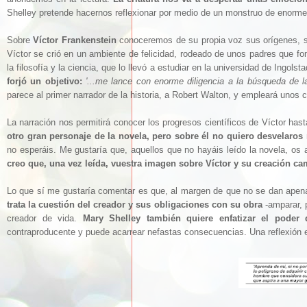
Shelley pretende hacernos reflexionar por medio de un monstruo de enorme 
Sobre
Víctor Frankenstein
conoceremos de su propia voz sus orígenes, su 
Víctor se crió en un ambiente de felicidad, rodeado de unos padres que fo
la filosofía y la ciencia, que lo llevó a estudiar en la universidad de Ingols
forjó un objetivo:
'...me lance con enorme diligencia a la búsqueda de la p
parece al primer narrador de la historia, a Robert Walton, y empleará unos 
La narración nos permitirá conocer los progresos científicos de Víctor has
otro gran personaje de la novela, pero sobre él no quiero desvelaro
no esperáis. Me gustaría que, aquellos que no hayáis leído la novela, os
creo que, una vez leída, vuestra imagen sobre Víctor y su creación ca
Lo que sí me gustaría comentar es que, al margen de que no se dan apenas 
trata la cuestión del creador y sus obligaciones con su obra
-amparar, p
creador de vida.
Mary Shelley también quiere enfatizar el poder 
contraproducente y puede acarrear nefastas consecuencias. Una reflexión 