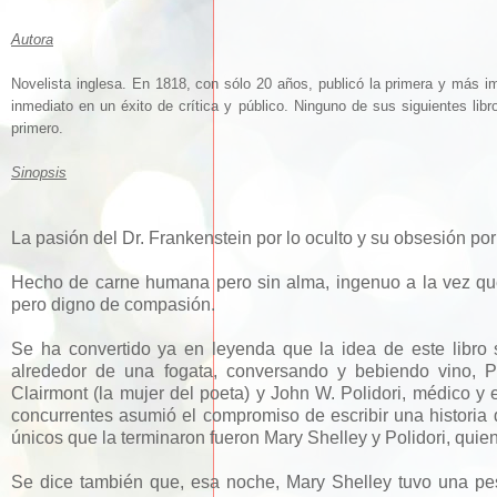
Autora
Novelista inglesa. En 1818, con sólo 20 años, publicó la primera y más 
inmediato en un éxito de crítica y público. Ninguno de sus siguientes libro
primero.
Sinopsis
La pasión del Dr. Frankenstein por lo oculto y su obsesión po
Hecho de carne humana pero sin alma, ingenuo a la vez que
pero digno de compasión.
Se ha convertido ya en leyenda que la idea de este libro
alrededor de una fogata, conversando y bebiendo vino, P
Clairmont (la mujer del poeta) y John W. Polidori, médico y 
concurrentes asumió el compromiso de escribir una historia de
únicos que la terminaron fueron Mary Shelley y Polidori, quie
Se dice también que, esa noche, Mary Shelley tuvo una pes