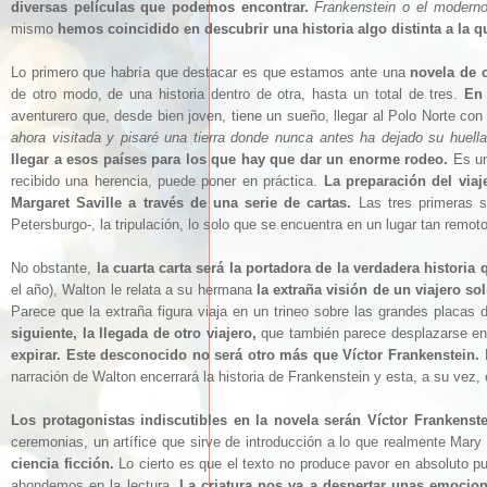
diversas películas que podemos encontrar.
Frankenstein o el modern
mismo
hemos coincidido en descubrir una historia algo distinta a la 
Lo primero que habría que destacar es que estamos ante una
novela de c
de otro modo, de una historia dentro de otra, hasta un total de tres.
En 
aventurero que, desde bien joven, tiene un sueño, llegar al Polo Norte con
ahora visitada y pisaré una tierra donde nunca antes ha dejado su huella
llegar a esos países para los que hay que dar un enorme rodeo.
Es un
recibido una herencia, puede poner en práctica.
La preparación del viaj
Margaret Saville a través de una serie de cartas.
Las tres primeras s
Petersburgo-, la tripulación, lo solo que se encuentra en un lugar tan remoto 
No obstante,
la cuarta carta será la portadora de la verdadera historia 
el año), Walton le relata a su hermana
la extraña visión de un viajero sol
Parece que la extraña figura viaja en un trineo sobre las grandes placas d
siguiente, la llegada de otro viajero,
que también parece desplazarse en 
expirar.
Este desconocido no será otro más que Víctor Frankenstein.
L
narración de Walton encerrará la historia de Frankenstein y esta, a su vez,
Los protagonistas indiscutibles en la novela serán Víctor Frankenstei
ceremonias, un artífice que sirve de introducción a lo que realmente Mary 
ciencia ficción.
Lo cierto es que el texto no produce pavor en absoluto p
ahondemos en la lectura.
La criatura nos va a despertar unas emocion