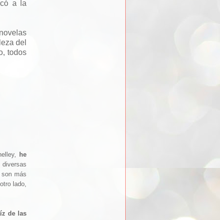
ocó a la
 novelas
leza del
o, todos
helley,
he
 diversas
e son más
otro lado,
íz de las