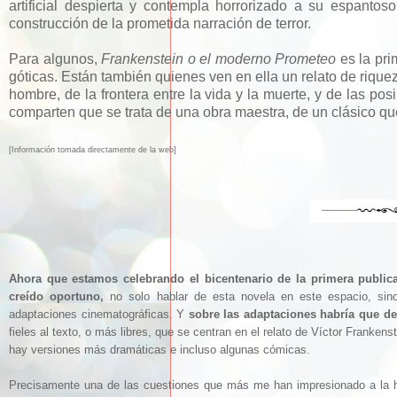
artificial despierta y contempla horrorizado a su espantoso
construcción de la prometida narración de terror.
Para algunos,
Frankenstein o el moderno Prometeo
es la pri
góticas. Están también quienes ven en ella un relato de rique
hombre, de la frontera entre la vida y la muerte, y de las pos
comparten que se trata de una obra maestra, de un clásico qu
[Informa
ción tomada d
irec
tamente de la web]
Ahora que estamos celebrando el bicentenario de la primera publi
creído oportuno,
no solo hablar de esta novela en este espacio, si
adaptaciones cinematográficas. Y
sobre las adaptaciones habría que de
fieles al texto, o más libres, que se centran en el relato de Víctor Frankens
hay versiones más dramáticas e incluso algunas cómicas.
Precisamente una de las cuestiones que más me han impresionado a la ho