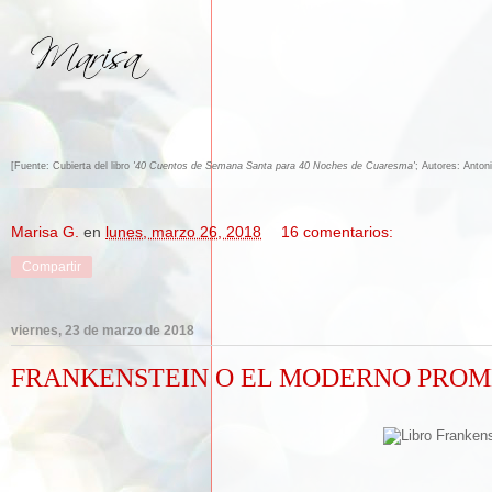
[Fuente: Cubierta del libro
'40 Cuentos de Semana Santa para 40 Noches de Cuaresma'
; Autores: Anton
Marisa G.
en
lunes, marzo 26, 2018
16 comentarios:
Compartir
viernes, 23 de marzo de 2018
FRANKENSTEIN O EL MODERNO PROMET