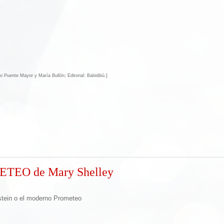
io Puente Mayor y María Bullón; Editorial: Babidibú.]
EO de Mary Shelley