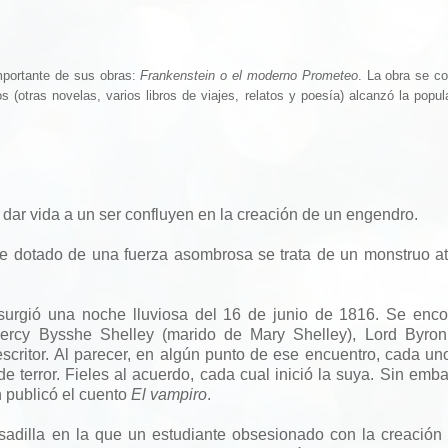
importante de sus obras:
Frankenstein o el moderno Prometeo
. La obra se co
s (otras novelas, varios libros de viajes, relatos y poesía) alcanzó la popul
r dar vida a un ser confluyen en la creación de un engendro.
 dotado de una fuerza asombrosa se trata de un monstruo at
 surgió una noche lluviosa del 16 de junio de 1816. Se enc
ercy Bysshe Shelley (marido de Mary Shelley), Lord Byron,
escritor. Al parecer, en algún punto de ese encuentro, cada un
 terror. Fieles al acuerdo, cada cual inició la suya. Sin emba
n publicó el cuento
El vampiro
.
adilla en la que un estudiante obsesionado con la creación